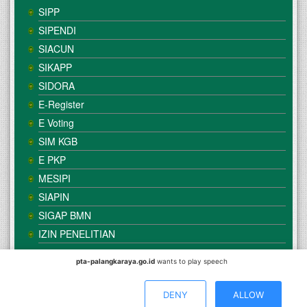
SIPP
SIPENDI
SIACUN
SIKAPP
SIDORA
E-Register
E Voting
SIM KGB
E PKP
MESIPI
SIAPIN
SIGAP BMN
IZIN PENELITIAN
pta-palangkaraya.go.id
wants to play speech
© Copyright
Mahkamah Agung
| Satker
Pengadilan Tinggi
Agama Palangka Raya
DENY
ALLOW
Direkomendasikan Menggunakan Browser :
Mozilla Firefox
/