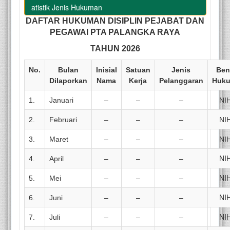
Statistik Jenis Hukuman
DAFTAR HUKUMAN DISIPLIN PEJABAT DAN
PEGAWAI PTA PALANGKA RAYA
TAHUN 2026
No.
Bulan
Inisial
Satuan
Jenis
Ben
Dilaporkan
Nama
Kerja
Pelanggaran
Huk
1.
Januari
–
–
–
NI
2.
Februari
–
–
–
NI
3.
Maret
–
–
–
NI
–
–
–
NI
4.
April
–
–
–
NI
5.
Mei
–
–
–
NI
6.
Juni
–
–
–
NI
7.
Juli