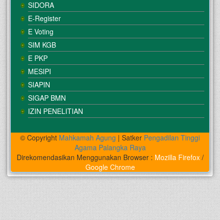
SIDORA
E-Register
E Voting
SIM KGB
E PKP
MESIPI
SIAPIN
SIGAP BMN
IZIN PENELITIAN
© Copyright
Mahkamah Agung
| Satker
Pengadilan Tinggi
Agama Palangka Raya
Direkomendasikan Menggunakan Browser :
Mozilla Firefox
/
Google Chrome