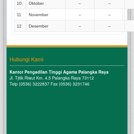
10.
Oktober
–
–
11.
November
–
–
12
Desember
–
–
Hubungi Kami
Kantor Pengadilan Tinggi Agama Palangka Raya
Jl. Tjilik Riwut Km. 4.5 Palangka Raya 73112
Telp (0536) 3222837 Fax (0536) 3231746