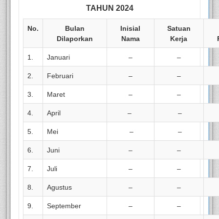
TAHUN 2024
No.
Bulan
Inisial
Satuan
Dilaporkan
Nama
Kerja
1.
Januari
–
–
2.
Februari
–
–
3.
Maret
–
–
4.
April
–
–
5.
Mei
–
–
6.
Juni
–
–
7.
Juli
–
–
8.
Agustus
–
–
9.
September
–
–