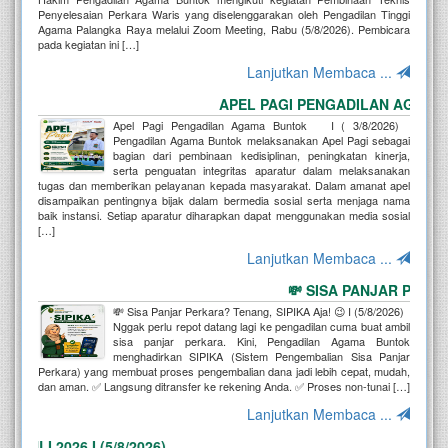
Penyelesaian Perkara Waris yang diselenggarakan oleh Pengadilan Tinggi
Agama Palangka Raya melalui Zoom Meeting, Rabu (5/8/2026). Pembicara
pada kegiatan ini […]
Lanjutkan Membaca ...
APEL PAGI PENGADILAN AGAMA BUNT
Apel Pagi Pengadilan Agama Buntok I ( 3/8/2026)
Pengadilan Agama Buntok melaksanakan Apel Pagi sebagai
bagian dari pembinaan kedisiplinan, peningkatan kinerja,
serta penguatan integritas aparatur dalam melaksanakan
tugas dan memberikan pelayanan kepada masyarakat. Dalam amanat apel
disampaikan pentingnya bijak dalam bermedia sosial serta menjaga nama
baik instansi. Setiap aparatur diharapkan dapat menggunakan media sosial
[…]
Lanjutkan Membaca ...
💸 SISA PANJAR PERKARA? 
💸 Sisa Panjar Perkara? Tenang, SIPIKA Aja! 😉 I (5/8/2026)
Nggak perlu repot datang lagi ke pengadilan cuma buat ambil
sisa panjar perkara. Kini, Pengadilan Agama Buntok
menghadirkan SIPIKA (Sistem Pengembalian Sisa Panjar
Perkara) yang membuat proses pengembalian dana jadi lebih cepat, mudah,
dan aman. ✅ Langsung ditransfer ke rekening Anda. ✅ Proses non-tunai […]
Lanjutkan Membaca ...
 2026 I (5/8/2026)