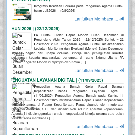
Infografis Keadaan Perkara pada Pengadilan Agama Buntok
bulan Juli 2026 I (5/8/2026)
Lanjutkan Membaca ...
UN 2025 | (22/12/2025)
PA Buntok Gelar Rapat Monev Bulan Desember di
Penghujung Akhir Tahun 2025 | (22/12/2025) Buntok – 22
Desember 2025. Pengadilan Agama Buntok melaksanakan
kegiatan Monitoring dan Evaluasi (Monev) Bulan Desember
sebagai bagian dari upaya evaluasi kinerja dan peningkatan kualitas
pelayanan kepada masyarakat, bertempat di ruang Sidang Utama PA
Buntok. Kegiatan Monev ini dipimpin oleh Ketua […]
Lanjutkan Membaca ...
ENGUATAN LAYANAN DIGITAL | (11/09/2025)
Pengadilan Agama Buntok Gelar Rapat Bulanan
Kepaniteraan Bahas Penguatan Layanan Digital |
(11/09/2025) Pengadilan Agama Buntok pada Kamis, 11
Desember 2025, melaksanakan Rapat Bulanan Kepaniteraan
yang bertempat di Ruang Kepaniteraan. Rapat dipandu oleh moderator
Na’imatur Rohimah, S.H., dan dihadiri oleh seluruh aparatur kepaniteraan.
Agenda ini diselenggarakan untuk mengevaluasi kinerja selama satu bulan
terakhir serta membahas […]
Lanjutkan Membaca ...