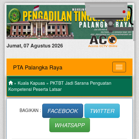
Jumat, 07 Agustus 2026
PTA Palangka Raya
MENU
»
Kuala Kapuas
» PKTBT Jadi Sarana Penguatan
Kompetensi Peserta Latsar
FACEBOOK
TWITTER
BAGIKAN :
WHATSAPP