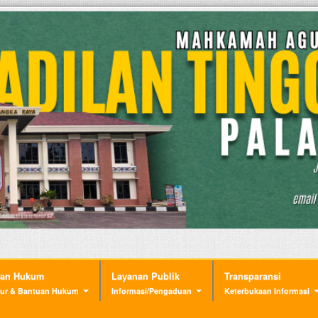
nan Hukum
Layanan Publik
Transparansi
ur & Bantuan Hukum
Informasi/Pengaduan
Keterbukaan Informasi