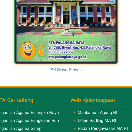
SK Biaya Proses
PA Se-Kalteng
Web Kelembagaan
ngadilan Agama Palangka Raya
Mahkamah Agung RI
ngadilan Agama Pangkalan Bun
Ditjen Badilag MA RI
ngadilan Agama Sampit
Badan Pengawasan MA RI