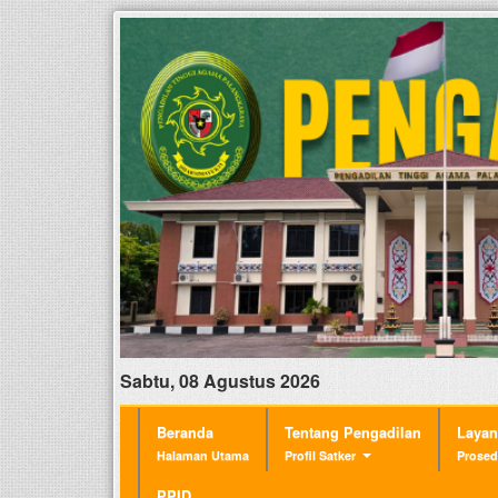
Sabtu, 08 Agustus 2026
Beranda
Tentang Pengadilan
Laya
Halaman Utama
Profil Satker
Prosed
PPID