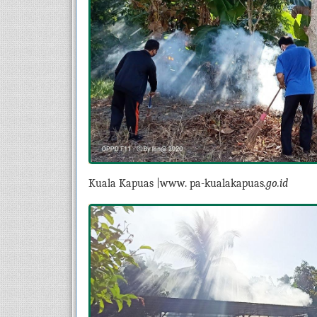
Kuala Kapuas |www. pa-kualakapuas
.go.id