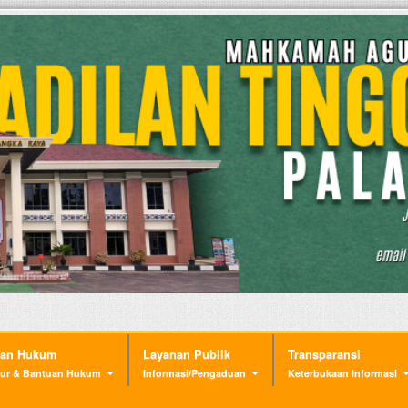
nan Hukum
Layanan Publik
Transparansi
ur & Bantuan Hukum
Informasi/Pengaduan
Keterbukaan Informasi