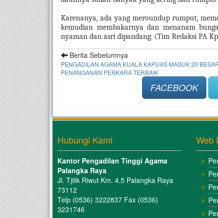
Karenanya, ada yang meroundup rumput, memot
kemudian membakarnya dan menanam bunga h
nyaman dan asri dipandang. (Tim Redaksi PA Kp
Berita Sebelumnya
PENGADILAN AGAMA KUALA KAPUAS MASUK 20 BESA
PENANGANAN PERKARA TERBAIK
FACEBOOK
Hubungi Kami
Web 
Kantor Pengadilan Tinggi Agama
Pe
Palangka Raya
Pe
Jl. Tjilik Riwut Km. 4.5 Palangka Raya
Pe
73112
Telp (0536) 3222837 Fax (0536)
Pe
3231746
Pe