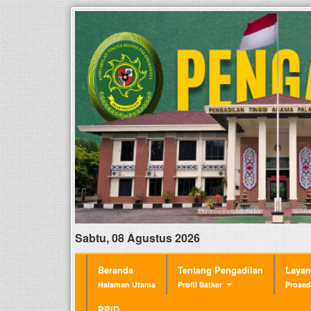
Sabtu, 08 Agustus 2026
Beranda
Tentang Pengadilan
Laya
Halaman Utama
Profil Satker
Prosed
PPID