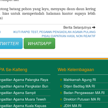
ong batang pohon yang layu, menyapu daun-daun kering 
ias untuk memperindah halaman kantor supaya lebih 
s)
Berita Selanjutnya
R
IKUTI RAPID TEST, PEGAWAI PENGADILAN AGAMA PULANG
PISAU DAPATKAN HASIL NON REAKTIF
TWITTER
WHATSAPP
PA Se-Kalteng
Web Kelembagaan
ngadilan Agama Palangka Raya
Mahkamah Agung RI
ngadilan Agama Pangkalan Bun
Ditjen Badilag MA RI
ngadilan Agama Sampit
Badan Pengawasan MA RI
ngadilan Agama Muara Teweh
Direktori Putusan MA RI
ngadilan Agama Kuala Kapuas
JDIH MA RI