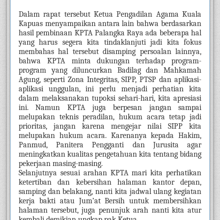
Dalam rapat tersebut Ketua Pengadilan Agama Kuala 
Kapuas menyampaikan antara lain bahwa berdasarkan 
hasil pembinaan KPTA Palangka Raya ada beberapa hal 
yang harus segera kita tindaklanjuti jadi kita fokus 
membahas hal tersebut disamping persoalan lainnya, 
bahwa KPTA minta dukungan terhadap program-
program yang diluncurkan Badilag dan Mahkamah 
Agung, seperti Zona Integritas, SIPP, PTSP dan aplikasi-
aplikasi unggulan, ini perlu menjadi perhatian kita 
dalam melaksanakan tupoksi sehari-hari, kita apresiasi 
ini. Namun KPTA juga berpesan jangan sampai 
melupakan teknis peradilan, hukum acara tetap jadi 
prioritas, jangan karena mengejar nilai SIPP kita 
melupakan hukum acara. Karenanya kepada Hakim, 
Panmud, Panitera Pengganti dan Jurusita agar 
meningkatkan kualitas pengetahuan kita tentang bidang 
pekerjaan masing-masing.
Selanjutnya sesuai arahan KPTA mari kita perhatikan 
ketertiban dan kebersihan halaman kantor depan, 
samping dan belakang, nanti kita jadwal ulang kegiatan 
kerja bakti atau Jum’at Bersih untuk membersihkan 
halaman tersebut, juga penunjuk arah nanti kita atur 
kembali demikian ungkap pak Ketua. 