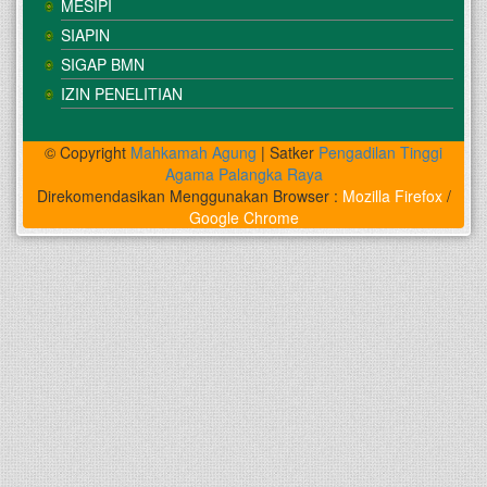
MESIPI
SIAPIN
SIGAP BMN
IZIN PENELITIAN
© Copyright
Mahkamah Agung
| Satker
Pengadilan Tinggi
Agama Palangka Raya
Direkomendasikan Menggunakan Browser :
Mozilla Firefox
/
Google Chrome