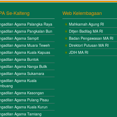
PA Se-Kalteng
Web Kelembagaan
ngadilan Agama Palangka Raya
Mahkamah Agung RI
ngadilan Agama Pangkalan Bun
Ditjen Badilag MA RI
ngadilan Agama Sampit
Badan Pengawasan MA RI
ngadilan Agama Muara Teweh
Direktori Putusan MA RI
ngadilan Agama Kuala Kapuas
JDIH MA RI
ngadilan Agama Buntok
ngadilan Agama Nanga Bulik
ngadilan Agama Sukamara
ngadilan Agama Kuala
mbuang
ngadilan Agama Kasongan
ngadilan Agama Pulang Pisau
ngadilan Agama Kuala Kurun
ngadilan Agama Tamiang