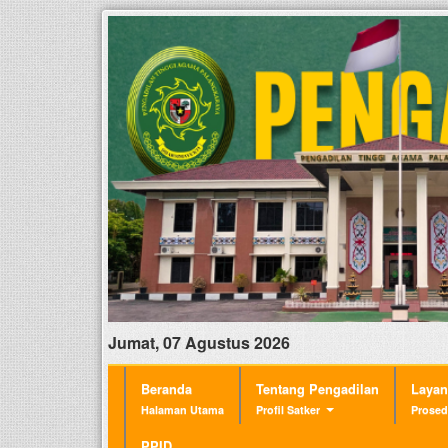
Jumat, 07 Agustus 2026
Beranda
Tentang Pengadilan
Laya
Halaman Utama
Profil Satker
Prosed
PPID