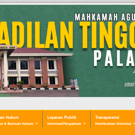
nan Hukum
Layanan Publik
Transparansi
ur & Bantuan Hukum
Informasi/Pengaduan
Keterbukaan Informasi