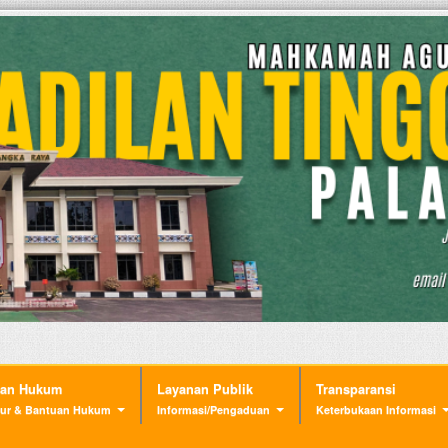
nan Hukum
Layanan Publik
Transparansi
ur & Bantuan Hukum
Informasi/Pengaduan
Keterbukaan Informasi