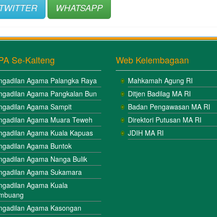
TWITTER
WHATSAPP
PA Se-Kalteng
Web Kelembagaan
ngadilan Agama Palangka Raya
Mahkamah Agung RI
ngadilan Agama Pangkalan Bun
Ditjen Badilag MA RI
ngadilan Agama Sampit
Badan Pengawasan MA RI
ngadilan Agama Muara Teweh
Direktori Putusan MA RI
ngadilan Agama Kuala Kapuas
JDIH MA RI
ngadilan Agama Buntok
ngadilan Agama Nanga Bulik
ngadilan Agama Sukamara
ngadilan Agama Kuala
mbuang
ngadilan Agama Kasongan