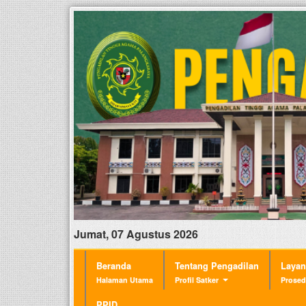
Jumat, 07 Agustus 2026
Beranda
Tentang Pengadilan
Laya
Halaman Utama
Profil Satker
Prosed
PPID