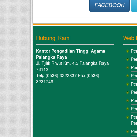
FACEBOOK
Hubungi Kami
Web 
Kantor Pengadilan Tinggi Agama
Pe
Palangka Raya
Pe
Jl. Tjilik Riwut Km. 4.5 Palangka Raya
Pe
73112
Telp (0536) 3222837 Fax (0536)
Pe
3231746
Pe
Pe
Pe
Pe
Pe
Pe
Pe