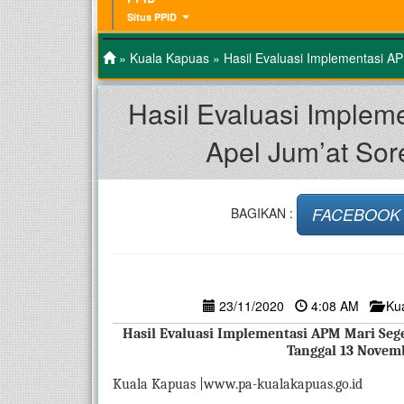
Situs PPID
»
Kuala Kapuas
» Hasil Evaluasi Implementasi A
Hasil Evaluasi Implem
Apel Jum’at So
FACEBOOK
BAGIKAN :
23/11/2020
4:08 AM
Ku
Hasil Evaluasi Implementasi APM Mari Sege
Tanggal 13 Novem
Kuala Kapuas |www.pa-kualakapuas.go.id