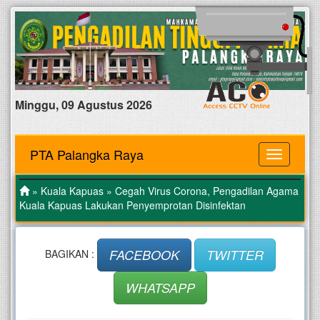
Minggu, 09 Agustus 2026
PTA Palangka Raya
MENU
»
Kuala Kapuas
» Cegah Virus Corona, Pengadilan Agama
Kuala Kapuas Lakukan Penyemprotan Disinfektan
FACEBOOK
TWITTER
BAGIKAN :
WHATSAPP