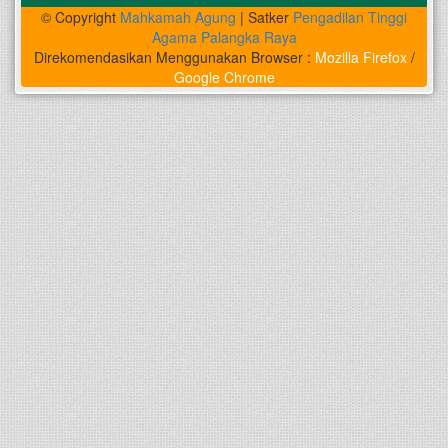
© Copyright
Mahkamah Agung
| Satker
Pengadilan Tinggi
Agama Palangka Raya
Direkomendasikan Menggunakan Browser :
Mozilla Firefox
/
Google Chrome