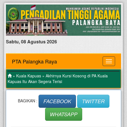
Sabtu, 08 Agustus 2026
PTA Palangka Raya
MENU
»
Kuala Kapuas
» Akhirnya Kursi Kosong di PA Kuala
Kapuas Itu Akan Segera Terisi
FACEBOOK
TWITTER
BAGIKAN :
WHATSAPP