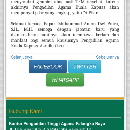
menyambut gembira atas hasil TPM tersebut, karena 
akhirnya Pengadilan Agama Kuala Kapuas akan 
mempunyai pilar yang lengkap, yaitu “4 Pilar’.
Selamat kepada Bapak Muhammad Anton Dwi Putra, 
S.H., M.H. semoga dengan jabatan baru yang 
diamanahkan nantinya akan membawa berkah dan 
manfaat bagi semua khususnya Pengadilan Agama 
Kuala Kapuas. Aamiin (isn).
Selanjutnya
Sebelumnya
FACEBOOK
TWITTER
WHATSAPP
Hubungi Kami
Kantor Pengadilan Tinggi Agama Palangka Raya
Jl. Tjilik Riwut Km. 4.5 Palangka Raya 73112