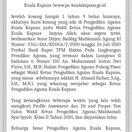
Kuala Kapuas |www.pa-kualakapuas.go.id  
Setelah kosong hampir 1 tahun 9 bulan lamanya, 
akhirnya kursi kosong yang ada di Pengadilan Agama 
Kuala Kapuas, yaitu Wakil Ketua Pengadilan Agama 
Kuala Kapuas  Insyaa Allah akan segera terisi, 
berdasarkan Surat Dirjen Badilag Mahkamah Agung RI 
Nomor: 2765/DJA/KP.04.6/7/2020 tanggal 24 Juli 2020 
Perihal Hasil Rapat TPM Hakim Pada Lingkungan 
Peradilan Agama, yang termuat dalam Lampiran II 
halaman 6 Nomor 150 An. Muhammad Anton Dwi 
Putra, S.H., M.H. Hakim Pengadilan Agama Pulang Pisau 
sebagai Wakil Ketua Pengadilan Agama Kuala Kapuas, 
yang mana  sebelumnya adalah H. Ahmad Farhat, S.Ag., 
S.H., M.H.I. yang sekarang menjabat sebagai Ketua 
Pengadilan Agama Kuala Kapuas.
Yang bersangkutan beberapa waktu yang lalu telah 
mengikuti Profile Assesment dan Fit and Proper Test 
Calon Wakil Ketua Pengadilan Agama/Mahkamah 
Syar’iyyah  Kelas II Tahun 2020, dan dinyatakan lulus.
Keluarga besar Pengadilan Agama Kuala Kapuas, 