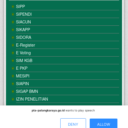
SIPP
SIPENDI
SIACUN
SIKAPP
SIDORA
E-Register
E Voting
SIM KGB
E PKP
MESIPI
SIAPIN
SIGAP BMN
IZIN PENELITIAN
pta-palangkaraya.go.id
wants to play speech
© Copyright
Mahkamah Agung
| Satker
Pengadilan Tinggi
Agama Palangka Raya
DENY
ALLOW
Direkomendasikan Menggunakan Browser :
Mozilla Firefox
/