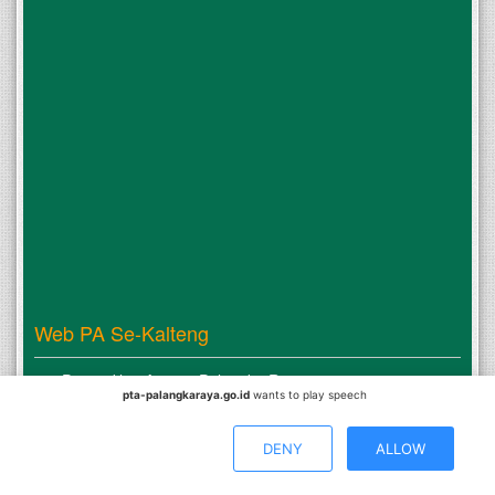
Web PA Se-Kalteng
Pengadilan Agama Palangka Raya
pta-palangkaraya.go.id
wants to play speech
Pengadilan Agama Pangkalan Bun
Pengadilan Agama Sampit
DENY
ALLOW
Pengadilan Agama Muara Teweh