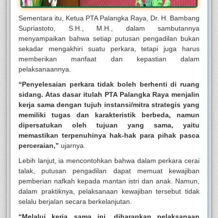
Sementara itu, Ketua PTA Palangka Raya, Dr. H. Bambang
Supriastoto, S.H., M.H., dalam sambutannya
menyampaikan bahwa setiap putusan pengadilan bukan
sekadar mengakhiri suatu perkara, tetapi juga harus
memberikan manfaat dan kepastian dalam
pelaksanaannya.
“Penyelesaian perkara tidak boleh berhenti di ruang
sidang. Atas dasar itulah PTA Palangka Raya menjalin
kerja sama dengan tujuh instansi/mitra strategis yang
memiliki tugas dan karakteristik berbeda, namun
dipersatukan oleh tujuan yang sama, yaitu
memastikan terpenuhinya hak-hak para pihak pasca
perceraian,”
ujarnya.
Lebih lanjut, ia mencontohkan bahwa dalam perkara cerai
talak, putusan pengadilan dapat memuat kewajiban
pemberian nafkah kepada mantan istri dan anak. Namun,
dalam praktiknya, pelaksanaan kewajiban tersebut tidak
selalu berjalan secara berkelanjutan.
“Melalui kerja sama ini, diharapkan pelaksanaan