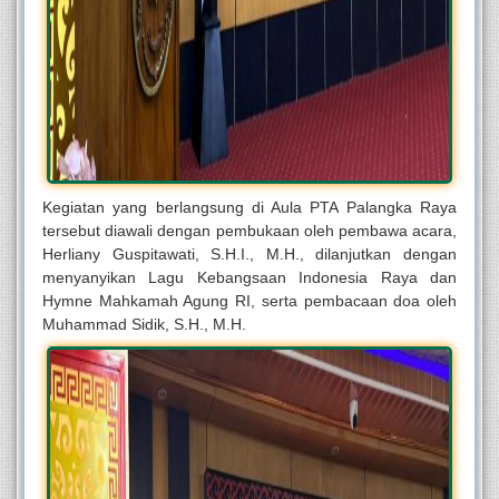
Kegiatan yang berlangsung di Aula PTA Palangka Raya
tersebut diawali dengan pembukaan oleh pembawa acara,
Herliany Guspitawati, S.H.I., M.H., dilanjutkan dengan
menyanyikan Lagu Kebangsaan Indonesia Raya dan
Hymne Mahkamah Agung RI, serta pembacaan doa oleh
Muhammad Sidik, S.H., M.H.