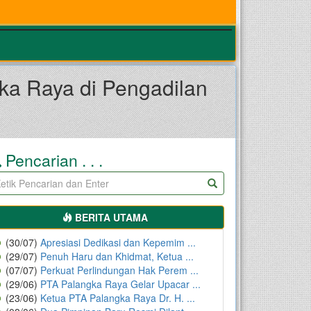
ka Raya di Pengadilan
Pencarian . . .
BERITA UTAMA
(30/07)
Apresiasi Dedikasi dan Kepemim ...
(29/07)
Penuh Haru dan Khidmat, Ketua ...
(07/07)
Perkuat Perlindungan Hak Perem ...
(29/06)
PTA Palangka Raya Gelar Upacar ...
(23/06)
Ketua PTA Palangka Raya Dr. H. ...