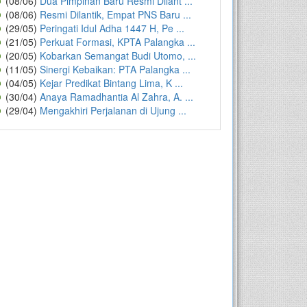
(08/06)
Dua Pimpinan Baru Resmi Dilant ...
(08/06)
Resmi Dilantik, Empat PNS Baru ...
(29/05)
Peringati Idul Adha 1447 H, Pe ...
(21/05)
Perkuat Formasi, KPTA Palangka ...
(20/05)
Kobarkan Semangat Budi Utomo, ...
(11/05)
Sinergi Kebaikan: PTA Palangka ...
(04/05)
Kejar Predikat Bintang Lima, K ...
(30/04)
Anaya Ramadhantia Al Zahra, A. ...
(29/04)
Mengakhiri Perjalanan di Ujung ...