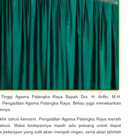
Tinggi Agama Palangka Raya Bapak Drs. H. Arifin, M.H.
n Pengadilan Agama Palangka Raya. Beliau juga menekankan
innya.
 Akhir tahun kemarin, Pengadilan Agama Palangka Raya meraih
ksekusi. Maka kedepannya masih ada peluang untuk dapat
pekerjaan yang sulit akan menjadi ringan, serta akan lahirlah