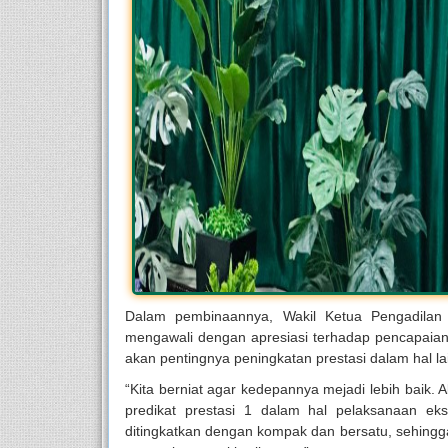
Dalam pembinaannya, Wakil Ketua Pengadilan 
mengawali dengan apresiasi terhadap pencapaia
akan pentingnya peningkatan prestasi dalam hal la
“Kita berniat agar kedepannya mejadi lebih baik.
predikat prestasi 1 dalam hal pelaksanaan e
ditingkatkan dengan kompak dan bersatu, sehingga 