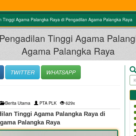
n Tinggi Agama Palangka Raya di Pengadilan Agama Palangka Raya
engadilan Tinggi Agama Palang
Agama Palangka Raya
TWITTER
WHATSAPP
Berita Utama
PTA PLK
629x
lan Tinggi Agama Palangka Raya di
Agama Palangka Raya