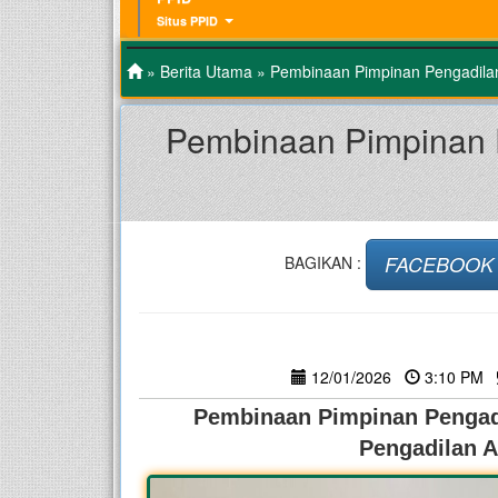
Situs PPID
»
Berita Utama
» Pembinaan Pimpinan Pengadila
Pembinaan Pimpinan P
FACEBOOK
BAGIKAN :
12/01/2026
3:10 PM
Pembinaan Pimpinan Pengadi
Pengadilan 