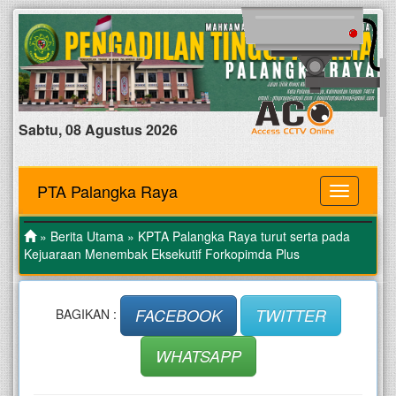
Sabtu, 08 Agustus 2026
PTA Palangka Raya
MENU
»
Berita Utama
» KPTA Palangka Raya turut serta pada
Kejuaraan Menembak Eksekutif Forkopimda Plus
FACEBOOK
TWITTER
BAGIKAN :
WHATSAPP