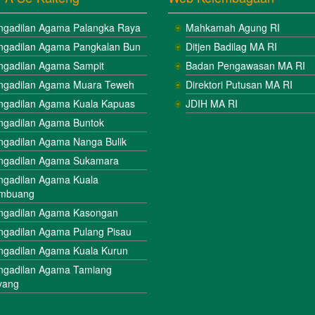
ngadilan Agama Palangka Raya
Mahkamah Agung RI
ngadilan Agama Pangkalan Bun
Ditjen Badilag MA RI
ngadilan Agama Sampit
Badan Pengawasan MA RI
ngadilan Agama Muara Teweh
Direktori Putusan MA RI
ngadilan Agama Kuala Kapuas
JDIH MA RI
ngadilan Agama Buntok
ngadilan Agama Nanga Bulik
ngadilan Agama Sukamara
ngadilan Agama Kuala
mbuang
ngadilan Agama Kasongan
ngadilan Agama Pulang Pisau
ngadilan Agama Kuala Kurun
ngadilan Agama Tamiang
yang