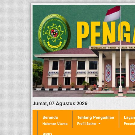
Jumat, 07 Agustus 2026
Beranda
Tentang Pengadilan
Laya
Halaman Utama
Profil Satker
Prosed
PPID