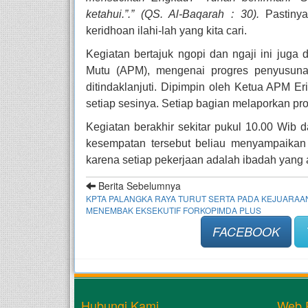
ketahui.”.” (QS. Al-Baqarah : 30)
.
Pastin
keridhoan ilahi-lah yang kita cari.
Kegiatan bertajuk ngopi dan ngaji ini juga
Mutu (APM), mengenai progres penyusuna
ditindaklanjuti. Dipimpin oleh Ketua APM Eri
setiap sesinya. Setiap bagian melaporkan p
Kegiatan berakhir sekitar pukul 10.00 Wib 
kesempatan tersebut beliau menyampaikan t
karena setiap pekerjaan adalah ibadah yang 
Berita Sebelumnya
KPTA PALANGKA RAYA TURUT SERTA PADA KEJUARAA
MENEMBAK EKSEKUTIF FORKOPIMDA PLUS
FACEBOOK
Hubungi Kami
Web 