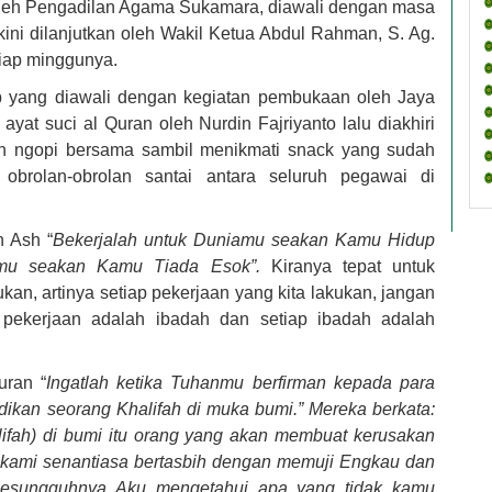
oleh Pengadilan Agama Sukamara, diawali dengan masa
ini dilanjutkan oleh Wakil Ketua Abdul Rahman, S. Ag.
tiap minggunya.
Wib yang diawali dengan kegiatan pembukaan oleh Jaya
yat suci al Quran oleh Nurdin Fajriyanto lalu diakhiri
gan ngopi bersama sambil menikmati snack yang sudah
i obrolan-obrolan santai antara seluruh pegawai di
n Ash “
Bekerjalah untuk Duniamu seakan Kamu Hidup
tmu seakan Kamu Tiada Esok”.
Kiranya tepat untuk
ukan, artinya setiap pekerjaan yang kita lakukan, jangan
pekerjaan adalah ibadah dan setiap ibadah adalah
uran “
Ingatlah ketika Tuhanmu berfirman kepada para
ikan seorang Khalifah di muka bumi.” Mereka berkata:
fah) di bumi itu orang yang akan membuat kerusakan
kami senantiasa bertasbih dengan memuji Engkau dan
“Sesungguhnya Aku mengetahui apa yang tidak kamu