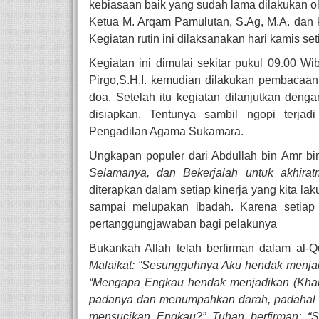
kebiasaan baik yang sudah lama dilakukan 
Ketua M. Arqam Pamulutan, S.Ag, M.A. dan k
Kegiatan rutin ini dilaksanakan hari kamis se
Kegiatan ini dimulai sekitar pukul 09.00 
Pirgo,S.H.I. kemudian dilakukan pembacaan a
doa. Setelah itu kegiatan dilanjutkan den
disiapkan. Tentunya sambil ngopi terjad
Pengadilan Agama Sukamara.
Ungkapan populer dari Abdullah bin Amr bi
Selamanya, dan Bekerjalah untuk akhira
diterapkan dalam setiap kinerja yang kita lak
sampai melupakan ibadah. Karena setiap 
pertanggungjawaban bagi pelakunya
Bukankah Allah telah berfirman dalam al-Q
Malaikat: “Sesungguhnya Aku hendak menjad
“Mengapa Engkau hendak menjadikan (Khali
padanya dan menumpahkan darah, padahal 
mensucikan Engkau?”
Tuhan berfirman: 