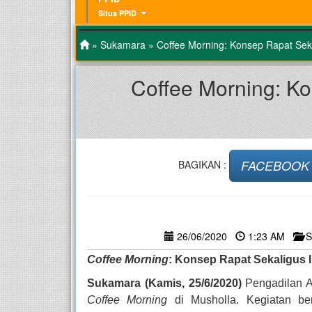
Situs PPID
»
Sukamara
» Coffee Morning: Konsep Rapat Sek
Coffee Morning: K
FACEBOOK
BAGIKAN :
26/06/2020
1:23 AM
S
Coffee Morning
: Konsep Rapat Sekaligus
Sukamara (Kamis, 25/6/2020)
Pengadilan 
Coffee Morning
di Musholla. Kegiatan be