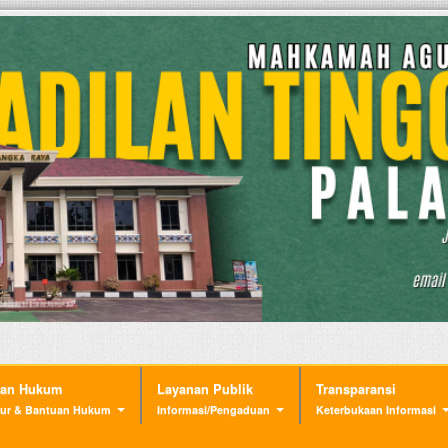
nan Hukum
Layanan Publik
Transparansi
ur & Bantuan Hukum
Informasi/Pengaduan
Keterbukaan Informasi