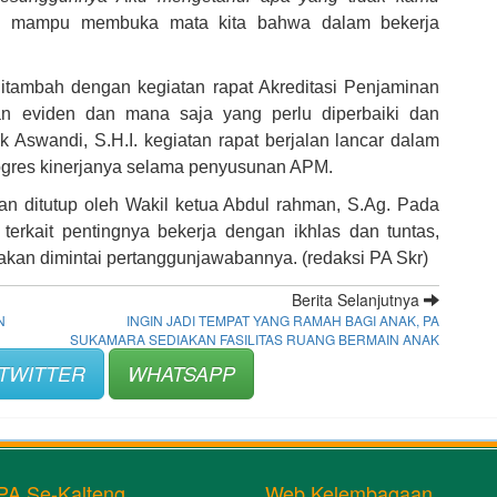
ya mampu membuka mata kita bahwa dalam bekerja
 ditambah dengan kegiatan rapat Akreditasi Penjaminan
n eviden dan mana saja yang perlu diperbaiki dan
k Aswandi, S.H.I. kegiatan rapat berjalan lancar dalam
rogres kinerjanya selama penyusunan APM.
dan ditutup oleh Wakil ketua Abdul rahman, S.Ag. Pada
erkait pentingnya bekerja dengan ikhlas dan tuntas,
akan dimintai pertanggunjawabannya. (redaksi PA Skr)
Berita Selanjutnya
N
INGIN JADI TEMPAT YANG RAMAH BAGI ANAK, PA
SUKAMARA SEDIAKAN FASILITAS RUANG BERMAIN ANAK
TWITTER
WHATSAPP
PA Se-Kalteng
Web Kelembagaan