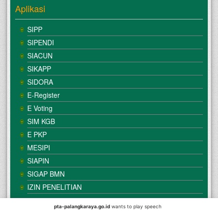
Aplikasi
SIPP
SIPENDI
SIACUN
SIKAPP
SIDORA
E-Register
E Voting
SIM KGB
E PKP
MESIPI
SIAPIN
SIGAP BMN
IZIN PENELITIAN
pta-palangkaraya.go.id
wants to play speech
© Copyright
Mahkamah Agung
| Satker
Pengadilan Tinggi