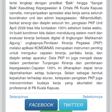
terisi lengkap dengan predikat “Baik” hingga “Sangat
Baik”.Kasubbag Kepegawaian & Ortala PA Kuala Kapuas
camelia, menyampaikan apresiasi atas kerja sama seluruh
koordinator unit dan admin kepegawaian. “Alhamdulillah,
berkat sinergi dan disiplin seluruh tim, pengisian PKP Unit
April 2026 bisa kita tuntaskan 100% sebelum batas waktu.
Ini bukti komitmen kita dalam mendukung sistem merit dan
evaluasi kinerja berbasis digital di lingkungan Mahkamah
Agung,” ungkapnya.Penilaian Kinerja Pegawai (PKP)
melalui aplikasi KOMDANAS merupakan instrumen penting
untuk mengukur capaian kinerja, perilaku kerja, dan
disiplin setiap aparatur. Data PKP ini juga menjadi dasar
dalam pemberian Tunjangan Kinerja dan pembinaan
kepegawaian.Capaian 100% ini diharapkan dapat terus
dipertahankan setiap bulannya. Selain sebagai bentuk
kepatuhan terhadap aturan, ketepatan pengisian PKP juga
mencerminkan budaya kerja yang akuntabel dan
profesional di PA Kuala Kapuas.
Selanjutnya
Sebelumnya
FACEBOOK
TWITTER