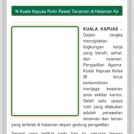
ihan PA Kuala Kapuas Rutin Rawat Tanaman di Halaman Kantor
KUALA KAPUAS
–
Dalam rangka
menciptakan
lingkungan kerja
yang bersih, sehat,
dan nyaman,
Pengadilan Agama
Kuala Kapuas Kelas
IB terus
berkomitmen
menjaga keasrian
area sekitar kantor.
Salah satu upaya
rutin yang dilakukan
adalah perawatan
tanaman dan taman
yang terletak di halaman depan gedung pengadilan.
Seperti yang terlihat pada hari ini, petugas tenaga