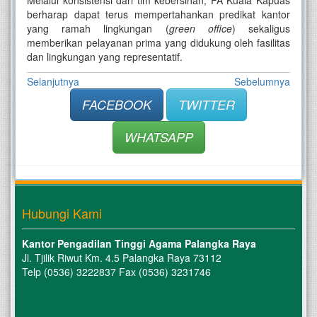
Melalui konsistensi dari tim kebersihan, PA Kuala Kapuas
berharap dapat terus mempertahankan predikat kantor
yang ramah lingkungan (
green office
) sekaligus
memberikan pelayanan prima yang didukung oleh fasilitas
dan lingkungan yang representatif.
Selanjutnya
Sebelumnya
FACEBOOK
TWITTER
WHATSAPP
Hubungi Kami
Kantor Pengadilan Tinggi Agama Palangka Raya
Jl. Tjilik Riwut Km. 4.5 Palangka Raya 73112
Telp (0536) 3222837 Fax (0536) 3231746