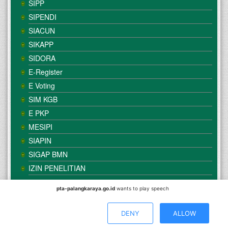
SIPP
SIPENDI
SIACUN
SIKAPP
SIDORA
E-Register
E Voting
SIM KGB
E PKP
MESIPI
SIAPIN
SIGAP BMN
IZIN PENELITIAN
pta-palangkaraya.go.id
wants to play speech
© Copyright
Mahkamah Agung
| Satker
Pengadilan Tinggi
Agama Palangka Raya
DENY
ALLOW
Direkomendasikan Menggunakan Browser :
Mozilla Firefox
/
Google Chrome