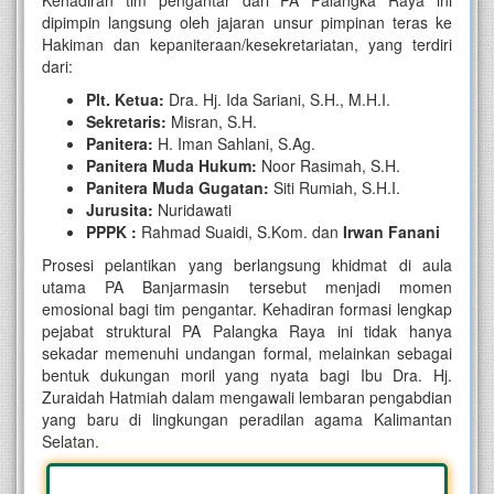
Kehadiran tim pengantar dari PA Palangka Raya ini
dipimpin langsung oleh jajaran unsur pimpinan teras ke
Hakiman dan kepaniteraan/kesekretariatan, yang terdiri
dari:
Plt. Ketua:
Dra. Hj. Ida Sariani, S.H., M.H.I.
Sekretaris:
Misran, S.H.
Panitera:
H. Iman Sahlani, S.Ag.
Panitera Muda Hukum:
Noor Rasimah, S.H.
Panitera Muda Gugatan:
Siti Rumiah, S.H.I.
Jurusita:
Nuridawati
PPPK :
Rahmad Suaidi, S.Kom. dan
Irwan Fanani
Prosesi pelantikan yang berlangsung khidmat di aula
utama PA Banjarmasin tersebut menjadi momen
emosional bagi tim pengantar. Kehadiran formasi lengkap
pejabat struktural PA Palangka Raya ini tidak hanya
sekadar memenuhi undangan formal, melainkan sebagai
bentuk dukungan moril yang nyata bagi Ibu Dra. Hj.
Zuraidah Hatmiah dalam mengawali lembaran pengabdian
yang baru di lingkungan peradilan agama Kalimantan
Selatan.