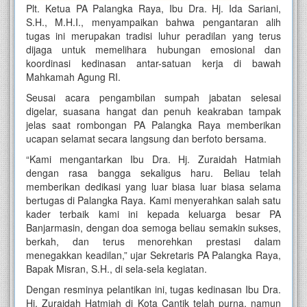
Plt. Ketua PA Palangka Raya, Ibu Dra. Hj. Ida Sariani,
S.H., M.H.I., menyampaikan bahwa pengantaran alih
tugas ini merupakan tradisi luhur peradilan yang terus
dijaga untuk memelihara hubungan emosional dan
koordinasi kedinasan antar-satuan kerja di bawah
Mahkamah Agung RI.
Seusai acara pengambilan sumpah jabatan selesai
digelar, suasana hangat dan penuh keakraban tampak
jelas saat rombongan PA Palangka Raya memberikan
ucapan selamat secara langsung dan berfoto bersama.
“Kami mengantarkan Ibu Dra. Hj. Zuraidah Hatmiah
dengan rasa bangga sekaligus haru. Beliau telah
memberikan dedikasi yang luar biasa luar biasa selama
bertugas di Palangka Raya. Kami menyerahkan salah satu
kader terbaik kami ini kepada keluarga besar PA
Banjarmasin, dengan doa semoga beliau semakin sukses,
berkah, dan terus menorehkan prestasi dalam
menegakkan keadilan,” ujar Sekretaris PA Palangka Raya,
Bapak Misran, S.H., di sela-sela kegiatan.
Dengan resminya pelantikan ini, tugas kedinasan Ibu Dra.
Hj. Zuraidah Hatmiah di Kota Cantik telah purna, namun