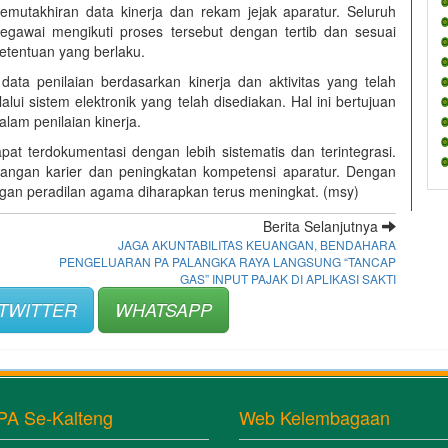
emutakhiran data kinerja dan rekam jejak aparatur. Seluruh
egawai mengikuti proses tersebut dengan tertib dan sesuai
etentuan yang berlaku.
ata penilaian berdasarkan kinerja dan aktivitas yang telah
lui sistem elektronik yang telah disediakan. Hal ini bertujuan
lam penilaian kinerja.
pat terdokumentasi dengan lebih sistematis dan terintegrasi.
bangan karier dan peningkatan kompetensi aparatur. Dengan
ngan peradilan agama diharapkan terus meningkat. (msy)
Berita Selanjutnya
JAGA AKUNTABILITAS KEUANGAN, BENDAHARA
PENGELUARAN PA PALANGKA RAYA LANGSUNG “TANCAP
GAS” INPUT PAJAK DI APLIKASI SAKTI
TWITTER
WHATSAPP
PA Se-Kalteng
Web Kelembagaan