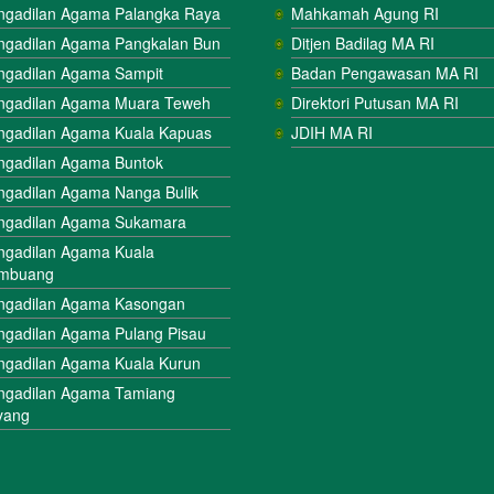
ngadilan Agama Palangka Raya
Mahkamah Agung RI
ngadilan Agama Pangkalan Bun
Ditjen Badilag MA RI
ngadilan Agama Sampit
Badan Pengawasan MA RI
ngadilan Agama Muara Teweh
Direktori Putusan MA RI
ngadilan Agama Kuala Kapuas
JDIH MA RI
ngadilan Agama Buntok
ngadilan Agama Nanga Bulik
ngadilan Agama Sukamara
ngadilan Agama Kuala
mbuang
ngadilan Agama Kasongan
ngadilan Agama Pulang Pisau
ngadilan Agama Kuala Kurun
ngadilan Agama Tamiang
yang