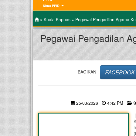
Situs PPID
»
Kuala Kapuas
» Pegawai Pengadilan Agama Kual
Pegawai Pengadilan Ag
FACEBOOK
BAGIKAN :
25/03/2026
4:42 PM
K
[
K
m