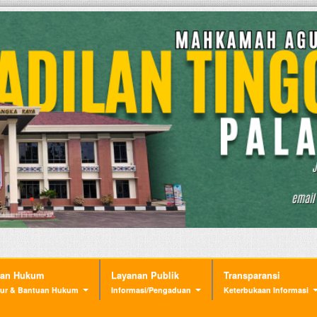
nan Hukum
Layanan Publik
Transparansi
ur & Bantuan Hukum
Informasi/Pengaduan
Keterbukaan Informasi