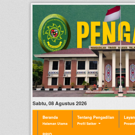
Sabtu, 08 Agustus 2026
Beranda
Tentang Pengadilan
Laya
Halaman Utama
Profil Satker
Prosed
PPID