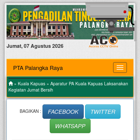
Jumat, 07 Agustus 2026
PTA Palangka Raya
MENU
»
Kuala Kapuas
» Aparatur PA Kuala Kapuas Laksanakan
Kegiatan Jumat Bersih
FACEBOOK
TWITTER
BAGIKAN :
WHATSAPP