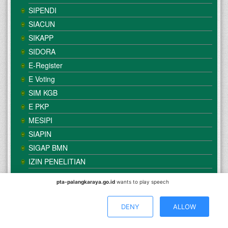
SIPENDI
SIACUN
SIKAPP
SIDORA
E-Register
E Voting
SIM KGB
E PKP
MESIPI
SIAPIN
SIGAP BMN
IZIN PENELITIAN
pta-palangkaraya.go.id
wants to play speech
© Copyright
Mahkamah Agung
| Satker
Pengadilan Tinggi
Agama Palangka Raya
DENY
ALLOW
Direkomendasikan Menggunakan Browser :
Mozilla Firefox
/
Google Chrome