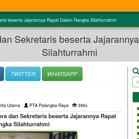
aris beserta Jajarannya Rapat Dalam Rangka Silahturrahmi
dan Sekretaris beserta Jajarann
Silahturrahmi
TWITTER
WHATSAPP
rita Utama
PTA Palangka Raya
396x
era dan Sekretaris beserta Jajarannya Rapat
gka Silahturrahmi