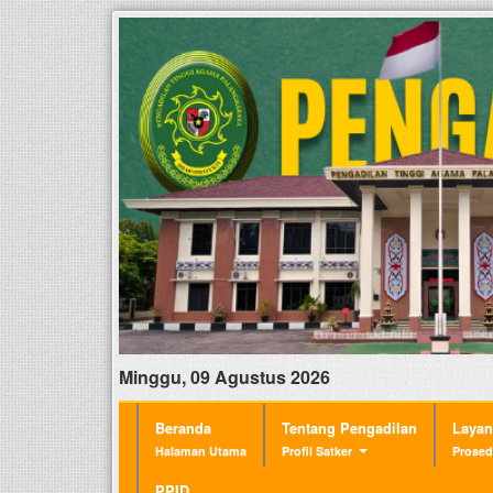
Minggu, 09 Agustus 2026
Beranda
Tentang Pengadilan
Laya
Halaman Utama
Profil Satker
Prosed
PPID