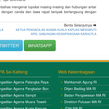
membahas mengenai tupoksi masing-masing dan hubungan antar
lipi dengan canda dan tawa rapat tampak berlangsung dengan
Berita Selanjutnya
LA
KETUA PENGADILAN AGAMA KUALA KAPUAS MENGIKUTI
APEL GABUNGAN KESIAPSIAGAAN KARHUTLA
TWITTER
WHATSAPP
PA Se-Kalteng
Web Kelembagaan
ngadilan Agama Palangka Raya
Mahkamah Agung RI
ngadilan Agama Pangkalan Bun
Ditjen Badilag MA RI
ngadilan Agama Sampit
Badan Pengawasan MA RI
ngadilan Agama Muara Teweh
Direktori Putusan MA RI
ngadilan Agama Kuala Kapuas
JDIH MA RI