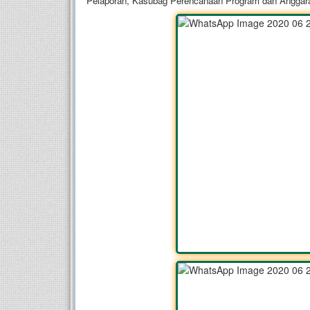
Pelaporan, Kasubag Perencanaan Program dan Anggara