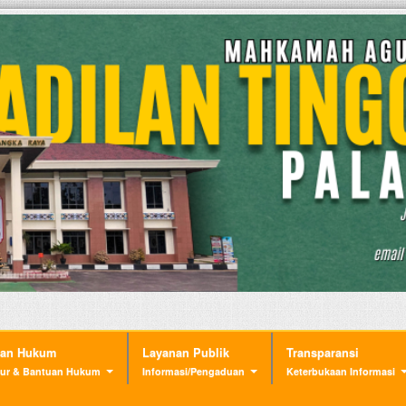
nan Hukum
Layanan Publik
Transparansi
ur & Bantuan Hukum
Informasi/Pengaduan
Keterbukaan Informasi