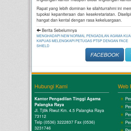
Rapat yang lebih dominan ke silahturrahmi ini 
tupoksi kepaniteraan dan kesekretariatan. Dise
hangat dan kental dengan rasa kekeluargaan.
Berita Sebelumnya
MENGHADAPI NEW NORMAL PENGADILAN AGAMA KUA
KAPUAS MELENGKAPI PETUGAS PTSP DENGAN FACE
SHIELD
FACEBOOK
Hubungi Kami
Web 
Kantor Pengadilan Tinggi Agama
Pe
Palangka Raya
Pe
Jl. Tjilik Riwut Km. 4.5 Palangka Raya
Pe
73112
Telp (0536) 3222837 Fax (0536)
Pe
3231746
Pe