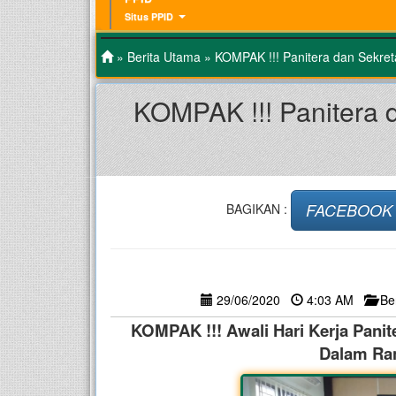
Situs PPID
»
Berita Utama
» KOMPAK !!! Panitera dan Sekret
KOMPAK !!! Panitera 
FACEBOOK
BAGIKAN :
29/06/2020
4:03 AM
Be
KOMPAK !!! Awali Hari Kerja Panit
Dalam Ran