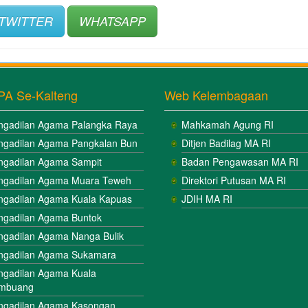
TWITTER
WHATSAPP
PA Se-Kalteng
Web Kelembagaan
ngadilan Agama Palangka Raya
Mahkamah Agung RI
ngadilan Agama Pangkalan Bun
Ditjen Badilag MA RI
ngadilan Agama Sampit
Badan Pengawasan MA RI
ngadilan Agama Muara Teweh
Direktori Putusan MA RI
ngadilan Agama Kuala Kapuas
JDIH MA RI
ngadilan Agama Buntok
ngadilan Agama Nanga Bulik
ngadilan Agama Sukamara
ngadilan Agama Kuala
mbuang
ngadilan Agama Kasongan