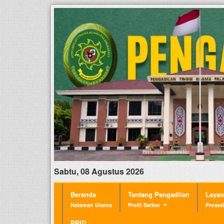
Sabtu, 08 Agustus 2026
Beranda
Tentang Pengadilan
Laya
Halaman Utama
Profil Satker
Prosed
PPID