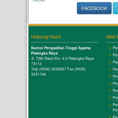
FACEBOOK
Hubungi Kami
Web 
Kantor Pengadilan Tinggi Agama
Pe
Palangka Raya
Pe
Jl. Tjilik Riwut Km. 4.5 Palangka Raya
Pe
73112
Telp (0536) 3222837 Fax (0536)
Pe
3231746
Pe
Pe
Pe
Pe
Pe
Pe
Pe