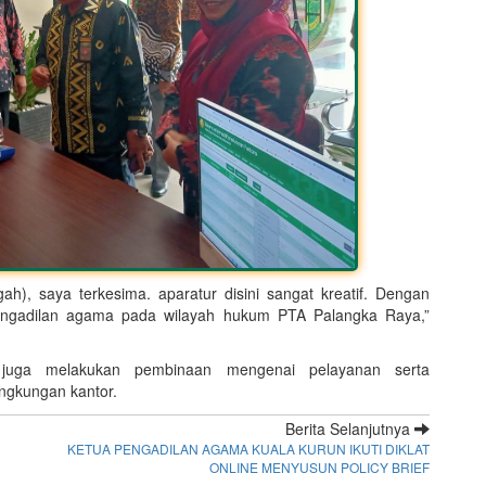
ngah), saya terkesima. aparatur disini sangat kreatif. Dengan
pengadilan agama pada wilayah hukum PTA Palangka Raya,”
A juga melakukan pembinaan mengenai pelayanan serta
ingkungan kantor.
Berita Selanjutnya
KETUA PENGADILAN AGAMA KUALA KURUN IKUTI DIKLAT
ONLINE MENYUSUN POLICY BRIEF