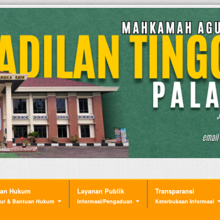
nan Hukum
Layanan Publik
Transparansi
ur & Bantuan Hukum
Informasi/Pengaduan
Keterbukaan Informasi