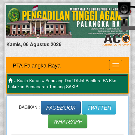
Kamis, 06 Agustus 2026
PTA Palangka Raya
MENU
»
Kuala Kurun
» Sepulang Dari Diklat Panitera PA Kkn
Lakukan Pemaparan Tentang SAKIP
FACEBOOK
TWITTER
BAGIKAN :
WHATSAPP