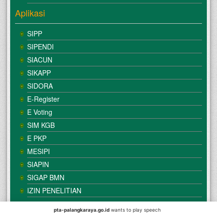
Aplikasi
SIPP
SIPENDI
SIACUN
SIKAPP
SIDORA
E-Register
E Voting
SIM KGB
E PKP
MESIPI
SIAPIN
SIGAP BMN
IZIN PENELITIAN
pta-palangkaraya.go.id
wants to play speech
© Copyright
Mahkamah Agung
| Satker
Pengadilan Tinggi