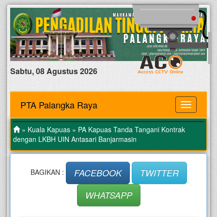
Sabtu, 08 Agustus 2026
PTA Palangka Raya
MENU
»
Kuala Kapuas
» PA Kapuas Tanda Tangani Kontrak
dengan LKBH UIN Antasari Banjarmasin
FACEBOOK
TWITTER
BAGIKAN :
WHATSAPP