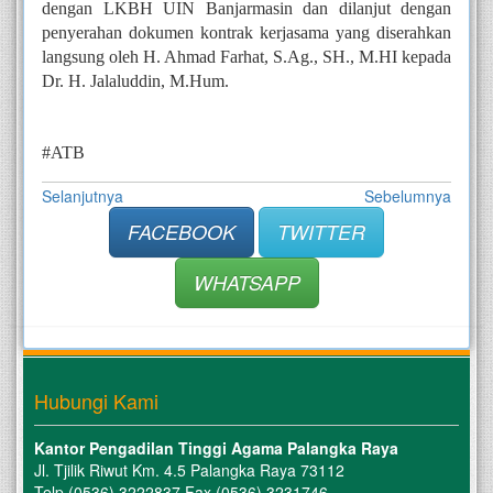
dengan LKBH UIN Banjarmasin dan dilanjut dengan 
penyerahan dokumen kontrak kerjasama yang diserahkan 
langsung oleh H. Ahmad Farhat, S.Ag., SH., M.HI kepada 
Dr. H. Jalaluddin, M.Hum.
#ATB
Selanjutnya
Sebelumnya
FACEBOOK
TWITTER
WHATSAPP
Hubungi Kami
Kantor Pengadilan Tinggi Agama Palangka Raya
Jl. Tjilik Riwut Km. 4.5 Palangka Raya 73112
Telp (0536) 3222837 Fax (0536) 3231746