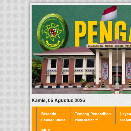
Kamis, 06 Agustus 2026
Beranda
Tentang Pengadilan
Laya
Halaman Utama
Profil Satker
Prosed
PPID