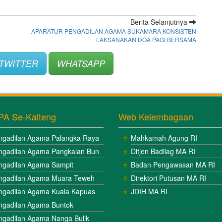
Berita Selanjutnya
APARATUR PENGADILAN AGAMA SUKAMARA KONSISTEN
LAKSANAKAN DOA PAGI BERSAMA
TWITTER
WHATSAPP
PA Se-Kalteng
Web Kelembagaan
ngadilan Agama Palangka Raya
Mahkamah Agung RI
ngadilan Agama Pangkalan Bun
Ditjen Badilag MA RI
ngadilan Agama Sampit
Badan Pengawasan MA RI
ngadilan Agama Muara Teweh
Direktori Putusan MA RI
ngadilan Agama Kuala Kapuas
JDIH MA RI
ngadilan Agama Buntok
ngadilan Agama Nanga Bulik