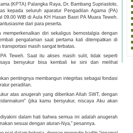
ama (KPTA) Palangka Raya, Dr. Bambang Supriastoto,
itas kepada seluruh aparatur Pengadilan Agama (PA)
ul 09.00 WIB di Aula KH Hasan Basri PA Muara Teweh.
antusiasme dari para peserta.
memperkenalkan diri sekaligus bernostalgia dengan
mbali pengalaman saat pertama kali ditempatkan di
transportasi masih sangat terbatas.
A Teweh. Saat itu akses masih sulit, tidak seperti
 saya bersyukur bisa kembali ke sini dan melihat
an pentingnya membangun integritas sebagai fondasi
atur peradilan.
ukur atas anugerah yang diberikan Allah SWT, dengan
azidannakum
” (jika kamu bersyukur, niscaya Aku akan
i diyakini dalam hati bahwa semua ini adalah anugerah
nakan sesuai dengan aturan-Nya,” pesannya.
 niat dalam bekerja, dengan mengutip hadits “
innamal