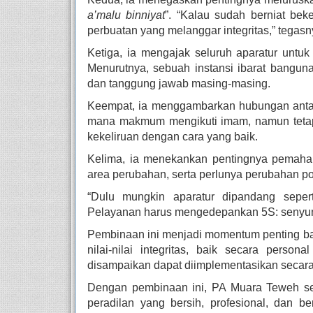
a’malu binniyat
”.
“Kalau sudah berniat bek
perbuatan yang melanggar integritas,” tegasn
Ketiga, ia mengajak seluruh aparatur untu
Menurutnya, sebuah instansi ibarat banguna
dan tanggung jawab masing-masing.
Keempat, ia menggambarkan hubungan antar
mana makmum mengikuti imam, namun tetap 
kekeliruan dengan cara yang baik.
Kelima, ia menekankan pentingnya pemaham
area perubahan, serta perlunya perubahan pol
“Dulu mungkin aparatur dipandang sepert
Pelayanan harus mengedepankan 5S: senyum, 
Pembinaan ini menjadi momentum penting ba
nilai-nilai integritas, baik secara perso
disampaikan dapat diimplementasikan secara
Dengan pembinaan ini, PA Muara Teweh 
peradilan yang bersih, profesional, dan b