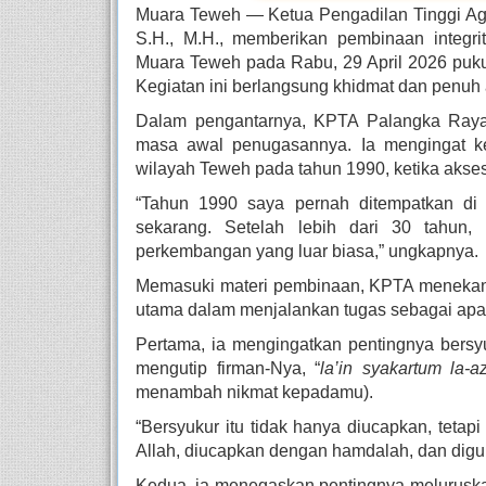
Muara Teweh — Ketua Pengadilan Tinggi Ag
S.H., M.H., memberikan pembinaan integr
Muara Teweh pada Rabu, 29 April 2026 puk
Kegiatan ini berlangsung khidmat dan penuh 
Dalam pengantarnya, KPTA Palangka Raya 
masa awal penugasannya. Ia mengingat ke
wilayah Teweh pada tahun 1990, ketika akses 
“Tahun 1990 saya pernah ditempatkan di P
sekarang. Setelah lebih dari 30 tahun,
perkembangan yang luar biasa,” ungkapnya.
Memasuki materi pembinaan, KPTA menekank
utama dalam menjalankan tugas sebagai apar
Pertama, ia mengingatkan pentingnya bersy
mengutip firman-Nya, “
la’in syakartum la-
menambah nikmat kepadamu).
“Bersyukur itu tidak hanya diucapkan, tetap
Allah, diucapkan dengan hamdalah, dan digu
Kedua, ia menegaskan pentingnya meluruskan