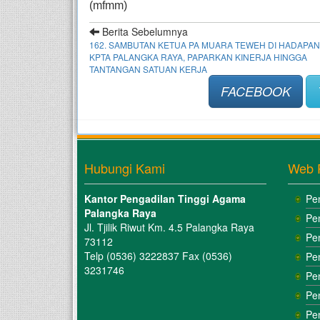
(mfmm)
Berita Sebelumnya
162. SAMBUTAN KETUA PA MUARA TEWEH DI HADAPAN
KPTA PALANGKA RAYA, PAPARKAN KINERJA HINGGA
TANTANGAN SATUAN KERJA
FACEBOOK
Hubungi Kami
Web 
Kantor Pengadilan Tinggi Agama
Pe
Palangka Raya
Pe
Jl. Tjilik Riwut Km. 4.5 Palangka Raya
Pe
73112
Telp (0536) 3222837 Fax (0536)
Pe
3231746
Pe
Pe
Pe