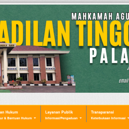
nan Hukum
Layanan Publik
Transparansi
ur & Bantuan Hukum
Informasi/Pengaduan
Keterbukaan Informasi