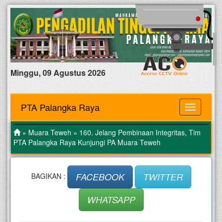
Minggu, 09 Agustus 2026
PTA Palangka Raya
MENU
»
Muara Teweh
» 160. Jelang Pembinaan Integritas, Tim
PTA Palangka Raya Kunjungi PA Muara Teweh
FACEBOOK
TWITTER
BAGIKAN :
WHATSAPP