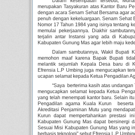
Dalam kesempatan tersebut, Muha
merupakan Tasyakuran atas Kantor Baru Pe
dengan acara Senam Sehat Bersama agar aca
penuh dengan kekeluargaan. Senam Sehat Be
Nomor 17 Tahun 1984 yang isinya tentang k
memulai pekerjaannya. Diakhir sambutanny
terjalin antar Instansi yang ada di Ka
Kabupaten Gunung Mas agar lebih maju ked
Dalam sambutannya, Wakil Bupati K
memohon maaf karena Bapak Bupati tidak
melantik sejumlah Kepala Desa baru di 
Efrensia L.P Umbing juga mengucapkan teri
ucapan selamat kepada Ketua Pengadilan Ag
“Saya  berterima kasih atas undangan
mengucapkan selamat kepada Ketua Pengadi
yang telah menempati kantor baru. Selain it
Pengadilan agama Kuala Kurun  beserta s
Akreditasi Penjaminan Mutu yang mendapat 
Kurun dapat mempertahankan prestasi ini
Kabupaten Gunung Mas dapat bersinergi d
Sesuai Misi Kabupaten Gunung Mas yang in
berbasis teknologi” sebut Efrensia L.P Umbin