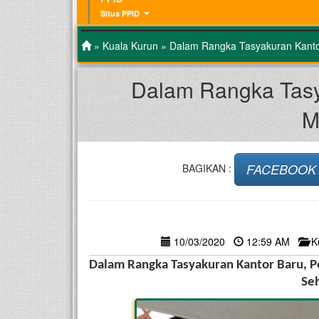
Situs PPID
»
Kuala Kurun
» Dalam Rangka Tasyakuran Kant
Dalam Rangka Tasy
M
FACEBOOK
BAGIKAN :
10/03/2020
12:59 AM
K
Dalam Rangka Tasyakuran Kantor Baru, 
Se