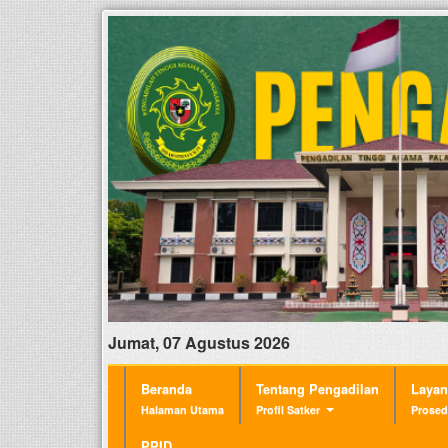
Jumat, 07 Agustus 2026
Beranda
Tentang Pengadilan
Laya
Halaman Utama
Profil Satker
Prosed
PPID