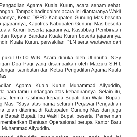
i Pengadilan Agama Kuala Kurun, acara senam sehat  
angan. Tampak hadir dalam acara ini diantaranya Wakil 
arannya, Ketua DPRD Kabupaten Gunung Mas beserta 
 jajarannya, Kapolres Kabupaten Gunung Mas beserta 
Kuala Kurun beserta jajarannya, Kasubbag Pembinaan 
an Kepala Bandara Kuala Kurun beserta jajarannya. 
diri Kuala Kurun, perwakilan PLN serta wartawan dari 
pukul 07.00 WIB. Acara dibuka oleh Ulinnuha, S.Sy 
gan Doa Pagi yang disampaikan oleh Marzuki S.H.I. 
 dengan sambutan dari Ketua Pengadilan Agama Kuala 
Mas.
dilan Agama Kuala Kurun Muhammad Aliyuddin, 
a para tamu undangan atas kehadirannya. Selain itu, 
a terima kasihnya kepada Bupati dan Wakil Bupati  
g Mas. “Saya atas nama seluruh Pegawai Pengadilan 
a telah diterima di Kabupaten Gunung Mas dan juga 
 Bapak Bupati, Ibu Wakil Bupati beserta  Pemerintah 
memberikan Bantuan Operasional berupa Kantor Baru 
a Muhammad Aliyuddin. 