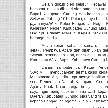
Selain diikuti oleh seluruh Pegawa
bersama ini juga dihadiri oleh para tamu und
Bupati Kabupaten Gunung Mas beserta jaj
Sekwan, Pabung 1016 Palangkaraya beserta
jajarannya,Wakil Ketua Pengadilan Negeri 
Kejaksaan Negeri Kabupaten Gunung Mas, d
Hadir pula dalam acara ini Kepala Bank Man
berbagai media.
Acara senam sehat bersama dimulai 
selaku Pembawa Acara dan dilanjutkan den
Setelah pembacaan  doa, acara dilanjutkan
Kurun dan Wakil Bupati Kabupaten Gunung 
Dalam sambutannya, Ketua Penga
S.Ag,M.H., mengucapkan terima kasih kepad
Muhammad Aliyuddin juga menyampaikan ras
serta Pemerintah Daerah Kabupaten Gunun
Agama Kuala Kurun sangat bersyukur karen
saya ingin mengucapkan terima kasih kepada
Daerah Kabupaten Gunung Mas yang telah 
kepada Pengadilan Agama Kuala Kurun“ kat