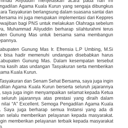
mmad Aliyuddin menjelaskan acara pada hari ini 
ngadilan Agama Kuala Kurun yang sengaja dibungkus 
ra Tasyakuran berlangsung dalam suasana santai dan 
rsama ini juga merupakan implementasi dari Keppres 
ewajiban bagi PNS untuk melakukan Olahraga sebelum 
a, Muhammad Aliyuddin berharap silahturahmi terus 
bupaten Gunung Mas untuk bersama sama membangun 
epannya.
abupaten Gunung Mas Ir. Efrensia L.P Umbing, M.Si 
 bisa hadir memenuhi undangan disebabkan harus 
Kabupaten Gunung Mas. Dalam kesempatan tersebut 
ma kasih atas undangan Tasyakuran serta memberikan 
ama Kuala Kurun.  
 Tasyakuran dan Senam Sehat Bersama, saya juga ingin 
lan Agama Kuala Kurun berserta seluruh jajarannya 
u, saya juga ingin menyampaikan selamat kepada Ketua 
eluruh jajarannya atas prestasi yang diraih dalam 
nilai “A” Excellent. Semoga Pengadilan Agama Kuala 
. Saya juga berharap semua Instansi yang ada di 
an selalu memberikan pelayanan kepada masyarakat. 
gin memberikan pelayanan terbaik kepada masyarakat 
g.