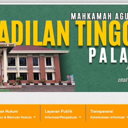
nan Hukum
Layanan Publik
Transparansi
ur & Bantuan Hukum
Informasi/Pengaduan
Keterbukaan Informasi