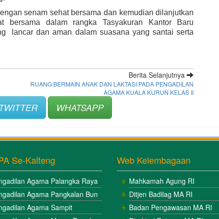
dengan senam sehat bersama dan kemudian dilanjutkan 
t bersama dalam rangka Tasyakuran Kantor Baru 
g  lancar dan aman dalam suasana yang santai serta 
Berita Selanjutnya
RUANG BERMAIN ANAK DAN LAKTASI PADA PENGADILAN
AGAMA KUALA KURUN KELAS II
TWITTER
WHATSAPP
PA Se-Kalteng
Web Kelembagaan
ngadilan Agama Palangka Raya
Mahkamah Agung RI
ngadilan Agama Pangkalan Bun
Ditjen Badilag MA RI
ngadilan Agama Sampit
Badan Pengawasan MA RI