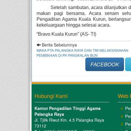
Setelah sambutan, acara dilanjutkan 
makan pagi bersama. Acara senam seha
Pengadilan Agama Kuala Kurun, berlangsun
kekeluargaan hingga selesai acara.
“Bravo Kuala Kurun” (AS- TI)
Berita Sebelumnya
WAKA PTA PALANGKA RAYA DAN TIM MELAKSANAKAN
PEMBINAAN DI PA PANGKALAN BUN
FACEBOOK
Hubungi Kami
Web 
Kantor Pengadilan Tinggi Agama
Pe
Palangka Raya
Pe
Jl. Tjilik Riwut Km. 4.5 Palangka Raya
Pe
73112