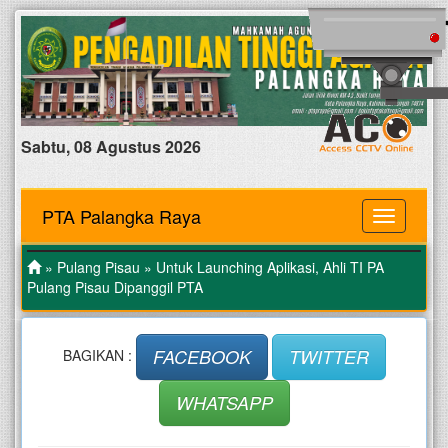
Sabtu, 08 Agustus 2026
PTA Palangka Raya
MENU
»
Pulang Pisau
» Untuk Launching Aplikasi, Ahli TI PA
Pulang Pisau Dipanggil PTA
FACEBOOK
TWITTER
BAGIKAN :
WHATSAPP