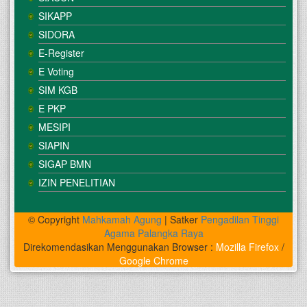
SIKAPP
SIDORA
E-Register
E Voting
SIM KGB
E PKP
MESIPI
SIAPIN
SIGAP BMN
IZIN PENELITIAN
© Copyright
Mahkamah Agung
| Satker
Pengadilan Tinggi
Agama Palangka Raya
Direkomendasikan Menggunakan Browser :
Mozilla Firefox
/
Google Chrome