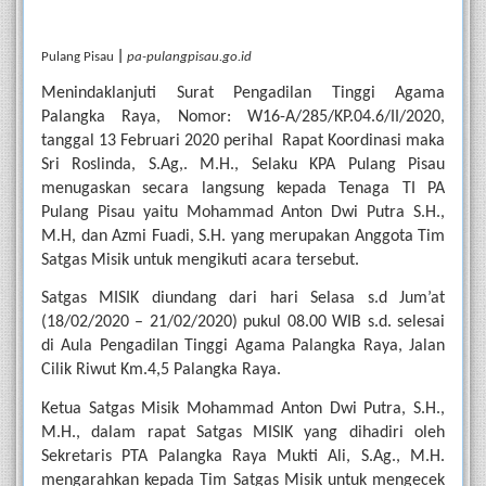
Pulang Pisau 
| 
pa-pulangpisau.go.id
Menindaklanjuti Surat Pengadilan Tinggi Agama 
Palangka Raya, Nomor: W16-A/285/KP.04.6/II/2020, 
tanggal 13 Februari 2020 perihal  Rapat Koordinasi maka 
Sri Roslinda, S.Ag,. M.H., Selaku KPA Pulang Pisau 
menugaskan secara langsung kepada Tenaga TI PA 
Pulang Pisau yaitu Mohammad Anton Dwi Putra S.H., 
M.H, dan Azmi Fuadi, S.H. yang merupakan Anggota Tim 
Satgas Misik untuk mengikuti acara tersebut. 
Satgas MISIK diundang dari hari Selasa s.d Jum’at 
(18/02/2020 – 21/02/2020) pukul 08.00 WIB s.d. selesai 
di Aula Pengadilan Tinggi Agama Palangka Raya, Jalan 
Cilik Riwut Km.4,5 Palangka Raya.
Ketua Satgas Misik Mohammad Anton Dwi Putra, S.H., 
M.H., dalam rapat Satgas MISIK yang dihadiri oleh 
Sekretaris PTA Palangka Raya Mukti Ali, S.Ag., M.H. 
mengarahkan kepada Tim Satgas Misik untuk mengecek 