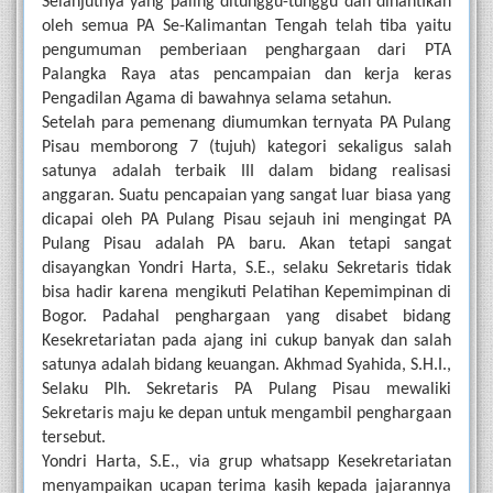
Selanjutnya yang paling ditunggu-tunggu dan dinantikan 
oleh semua PA Se-Kalimantan Tengah telah tiba yaitu 
pengumuman pemberiaan penghargaan dari PTA 
Palangka Raya atas pencampaian dan kerja keras 
Pengadilan Agama di bawahnya selama setahun.
Setelah para pemenang diumumkan ternyata PA Pulang 
Pisau memborong 7 (tujuh) kategori sekaligus salah 
satunya adalah terbaik III dalam bidang realisasi 
anggaran. Suatu pencapaian yang sangat luar biasa yang 
dicapai oleh PA Pulang Pisau sejauh ini mengingat PA 
Pulang Pisau adalah PA baru. Akan tetapi sangat 
disayangkan Yondri Harta, S.E., selaku Sekretaris tidak 
bisa hadir karena mengikuti Pelatihan Kepemimpinan di 
Bogor. Padahal penghargaan yang disabet bidang 
Kesekretariatan pada ajang ini cukup banyak dan salah 
satunya adalah bidang keuangan. Akhmad Syahida, S.H.I., 
Selaku Plh. Sekretaris PA Pulang Pisau mewaliki 
Sekretaris maju ke depan untuk mengambil penghargaan 
tersebut.
Yondri Harta, S.E., via grup whatsapp Kesekretariatan 
menyampaikan ucapan terima kasih kepada jajarannya 