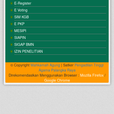
E-Register
E Voting
SIM KGB
E PKP
MESIPI
SIAPIN
SIGAP BMN
IZIN PENELITIAN
© Copyright
Mahkamah Agung
| Satker
Pengadilan Tinggi
Agama Palangka Raya
Direkomendasikan Menggunakan Browser :
Mozilla Firefox
/
Google Chrome