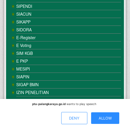
SIPENDI
SIACUN
SIKAPP
SIDORA
E-Register
E Voting
SIM KGB
E PKP
MESIPI
SIAPIN
SIGAP BMN
IZIN PENELITIAN
pta-palangkaraya.go.id
wants to play speech
© Copyright
Mahkamah Agung
| Satker
Pengadilan Tinggi
Agama Palangka Raya
DENY
ALLOW
Direkomendasikan Menggunakan Browser :
Mozilla Firefox
/
Google Chrome