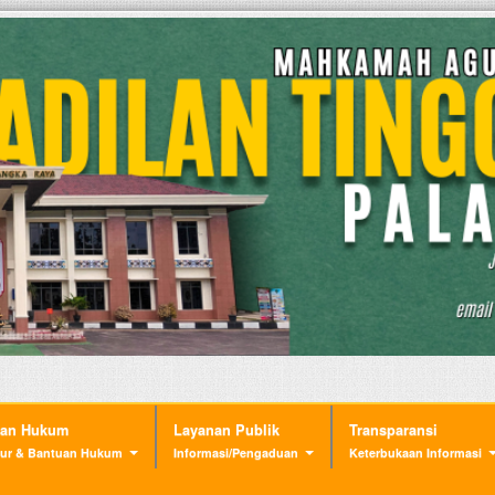
nan Hukum
Layanan Publik
Transparansi
ur & Bantuan Hukum
Informasi/Pengaduan
Keterbukaan Informasi