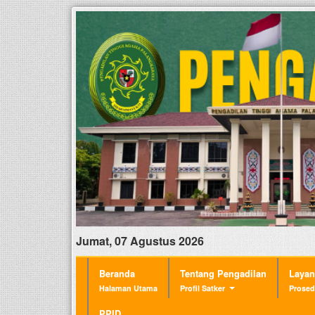
Jumat, 07 Agustus 2026
Beranda
Tentang Pengadilan
Laya
Halaman Utama
Profil Satker
Prosed
PPID