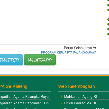
Berita Selanjutnya
PROGRAM KERJA PTA PALANGKARAYA
TWITTER
WHATSAPP
PA Se-Kalteng
Web Kelembagaan
ngadilan Agama Palangka Raya
Mahkamah Agung RI
ngadilan Agama Pangkalan Bun
Ditjen Badilag MA RI