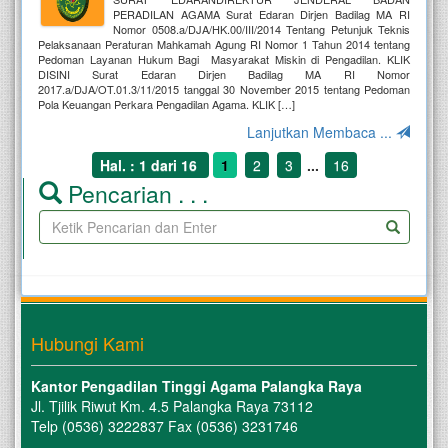
PERADILAN AGAMA Surat Edaran Dirjen Badilag MA RI
Nomor 0508.a/DJA/HK.00/III/2014 Tentang Petunjuk Teknis
Pelaksanaan Peraturan Mahkamah Agung RI Nomor 1 Tahun 2014 tentang
Pedoman Layanan Hukum Bagi Masyarakat Miskin di Pengadilan. KLIK
DISINI Surat Edaran Dirjen Badilag MA RI Nomor
2017.a/DJA/OT.01.3/11/2015 tanggal 30 November 2015 tentang Pedoman
Pola Keuangan Perkara Pengadilan Agama. KLIK […]
Lanjutkan Membaca ...
Hal. : 1 dari 16
1
2
3
...
16
Pencarian . . .
Hubungi Kami
Kantor Pengadilan Tinggi Agama Palangka Raya
Jl. Tjilik Riwut Km. 4.5 Palangka Raya 73112
Telp (0536) 3222837 Fax (0536) 3231746