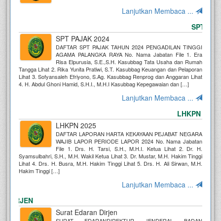
Lanjutkan Membaca ...
SPT PAJAK
SPT PAJAK 2024
DAFTAR SPT PAJAK TAHUN 2024 PENGADILAN TINGGI
AGAMA PALANGKA RAYA No. Nama Jabatan File 1. Era
Risa Elpurusia, S.E.,S.H. Kasubbag Tata Usaha dan Rumah
Tangga Lihat 2. Rika Yunita Pratiwi, S.T. Kasubbag Keuangan dan Pelaporan
Lihat 3. Sofyansaleh Efriyono, S.Ag. Kasubbag Renprog dan Anggaran Lihat
4. H. Abdul Ghoni Hamid, S.H.I., M.H.I Kasubbag Kepegawaian dan […]
Lanjutkan Membaca ...
LHKPN 2025
LHKPN 2025
DAFTAR LAPORAN HARTA KEKAYAAN PEJABAT NEGARA
WAJIB LAPOR PERIODE LAPOR 2024 No. Nama Jabatan
File 1. Drs. H. Tarsi, S.H., M.H.I. Ketua Lihat 2. Dr. H.
Syamsulbahri, S.H., M.H. Wakil Ketua Lihat 3. Dr. Mustar, M.H. Hakim Tinggi
Lihat 4. Drs. H. Busra, M.H. Hakim Tinggi Lihat 5. Drs. H. Ali Sirwan, M.H.
Hakim Tinggi […]
Lanjutkan Membaca ...
DIRJEN
Surat Edaran Dirjen
SURAT EDARANDIREKTUR JENDERAL BADAN