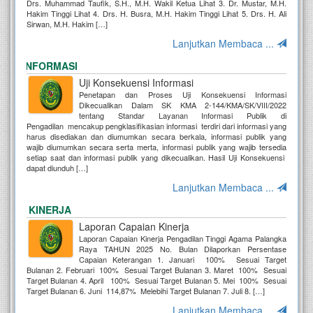
Drs. Muhammad Taufik, S.H., M.H. Wakil Ketua Lihat 3. Dr. Mustar, M.H.
Hakim Tinggi Lihat 4. Drs. H. Busra, M.H. Hakim Tinggi Lihat 5. Drs. H. Ali
Sirwan, M.H. Hakim […]
Lanjutkan Membaca ...
SI INFORMASI
Uji Konsekuensi Informasi
Penetapan dan Proses Uji Konsekuensi Informasi
Dikecualikan Dalam SK KMA 2-144/KMA/SK/VIII/2022
tentang Standar Layanan Informasi Publik di
Pengadilan mencakup pengklasifikasian informasi terdiri dari informasi yang
harus disediakan dan diumumkan secara berkala, informasi publik yang
wajib diumumkan secara serta merta, informasi publik yang wajib tersedia
setiap saat dan informasi publik yang dikecualikan. Hasil Uji Konsekuensi
dapat diunduh […]
Lanjutkan Membaca ...
AN KINERJA
Laporan Capaian Kinerja
Laporan Capaian Kinerja Pengadilan Tinggi Agama Palangka
Raya TAHUN 2025 No. Bulan Dilaporkan Persentase
Capaian Keterangan 1. Januari 100% Sesuai Target
Bulanan 2. Februari 100% Sesuai Target Bulanan 3. Maret 100% Sesuai
Target Bulanan 4. April 100% Sesuai Target Bulanan 5. Mei 100% Sesuai
Target Bulanan 6. Juni 114,87% Melebihi Target Bulanan 7. Juli 8. […]
Lanjutkan Membaca ...