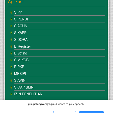
Aplikasi
SIPP
SIPENDI
SIACUN
SIKAPP
SIDORA
E-Register
E Voting
SIM KGB
E PKP
MESIPI
SIAPIN
SIGAP BMN
IZIN PENELITIAN
pta-palangkaraya.go.id
wants to play speech
© Copyright
Mahkamah Agung
| Satker
Pengadilan Tinggi
Agama Palangka Raya