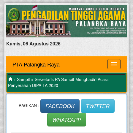
Kamis, 06 Agustus 2026
PTA Palangka Raya
MENU
»
Sampit
» Sekretaris PA Sampit Menghadiri Acara
Penyerahan DIPA TA 2020
FACEBOOK
TWITTER
BAGIKAN :
WHATSAPP