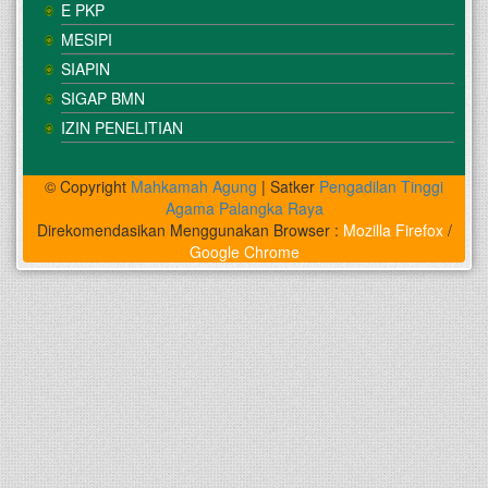
E PKP
MESIPI
SIAPIN
SIGAP BMN
IZIN PENELITIAN
© Copyright
Mahkamah Agung
| Satker
Pengadilan Tinggi
Agama Palangka Raya
Direkomendasikan Menggunakan Browser :
Mozilla Firefox
/
Google Chrome