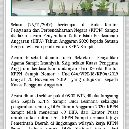
Selasa (26/11/2019) bertempat di Aula Kantor 
Pelayanan dan Perbendaharaan Negara (KPPN) Sampit 
diadakan acara Penyerahan Daftar Isian Pelaksanaan 
Anggaran (DIPA) Tahun Anggaran 2020 kepada Satuan 
Kerja di wilayah pembayaran KPPN Sampit. 
Acara tersebut dihadiri oleh Sekretaris Pengadilan 
Agama Sampit Isnaniyah, S.Ag. selaku Kuasa Pengguna 
Anggaran berdasarkan undangan dari Kepala Kantor 
KPPN Sampit Nomor : Und-044/WPB.18/KP.04/2019 
tanggal 20 November 2019  yang ditujukan kepada 
Kuasa Pengguna Anggaran.
Acara dimulai sekitar pukul 08.30 WIB, dibuka langsung 
oleh Kepala KPPN Sampit Budi Lesmana sekaligus 
pengarahan tentang DIPA Tahun Anggaran 2020, KPPN 
Sampit telah menerima 69 DIPA dari Kantor Pusat 
untuk satker mitra kerja KPPN Sampit termasuk juga 
Pemerintah Daerah di lingkungan wilayah kerja KPPN 
Sampit, bahwa untuk DIPA Sektoral terdiri dari 