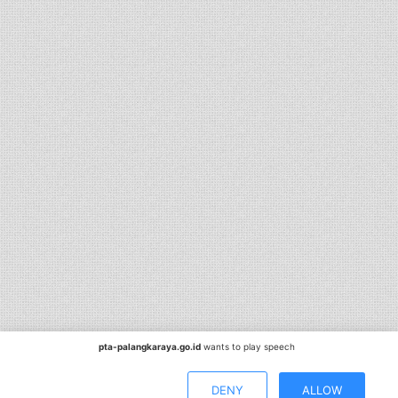
pta-palangkaraya.go.id
wants to play speech
DENY
ALLOW