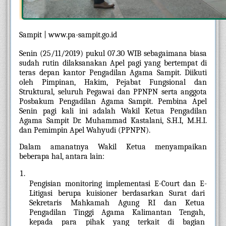
Sampit | www.pa-sampit.go.id
Senin (25/11/2019) pukul 07.30 WIB sebagaimana biasa 
sudah rutin dilaksanakan Apel pagi yang bertempat di 
teras depan kantor Pengadilan Agama Sampit. Diikuti 
oleh Pimpinan, Hakim, Pejabat Fungsional dan 
Struktural, seluruh Pegawai dan PPNPN serta anggota 
Posbakum Pengadilan Agama Sampit. Pembina Apel 
Senin pagi kali ini adalah Wakil Ketua Pengadilan 
Agama Sampit Dr. Muhammad Kastalani, S.H.I, M.H.I. 
dan Pemimpin Apel Wahyudi (PPNPN). 
Dalam amanatnya Wakil Ketua menyampaikan 
beberapa hal, antara lain: 
Pengisian monitoring implementasi E-Court dan E-
Litigasi berupa kuisioner berdasarkan Surat dari 
Sekretaris Mahkamah Agung RI dan Ketua 
Pengadilan Tinggi Agama Kalimantan Tengah, 
kepada para pihak yang terkait di bagian 