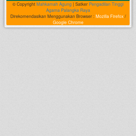
© Copyright
Mahkamah Agung
| Satker
Pengadilan Tinggi
Agama Palangka Raya
Direkomendasikan Menggunakan Browser :
Mozilla Firefox
/
Google Chrome