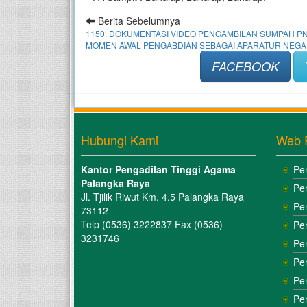
Berita Sebelumnya
1150. DOKUMENTASI VIDEO PENGAMBILAN SUMPAH PN
MOMEN AWAL PENGABDIAN SEBAGAI APARATUR NEG
FACEBOOK
Hubungi Kami
Web 
Kantor Pengadilan Tinggi Agama
Pe
Palangka Raya
Pe
Jl. Tjilik Riwut Km. 4.5 Palangka Raya
Pe
73112
Telp (0536) 3222837 Fax (0536)
Pe
3231746
Pe
Pe
Pe
Pe