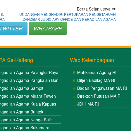
Berita Selanjutnya
S:
UNDANGAN MENGHADIRI PERTUKARAN PENGETAHUAN
ARA
ZANZIBAR JUDICIARY OFFICE DAN PERADILAN AGAMA
TWITTER
WHATSAPP
PA Se-Kalteng
Web Kelembagaan
ngadilan Agama Palangka Raya
Mahkamah Agung RI
ngadilan Agama Pangkalan Bun
Ditjen Badilag MA RI
ngadilan Agama Sampit
Badan Pengawasan MA RI
ngadilan Agama Muara Teweh
Direktori Putusan MA RI
ngadilan Agama Kuala Kapuas
JDIH MA RI
ngadilan Agama Buntok
ngadilan Agama Nanga Bulik
ngadilan Agama Sukamara