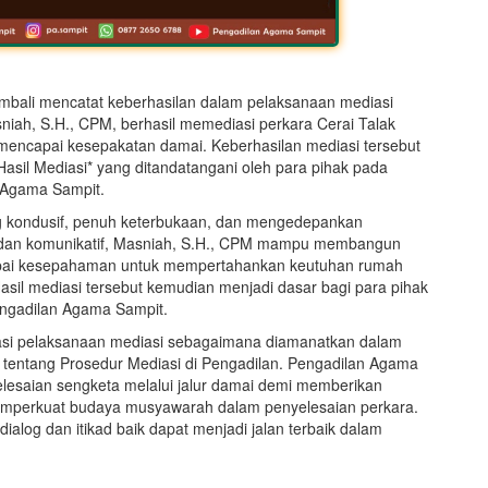
mbali mencatat keberhasilan dalam pelaksanaan mediasi
sniah, S.H., CPM, berhasil memediasi perkara Cerai Talak
mencapai kesepakatan damai. Keberhasilan mediasi tersebut
asil Mediasi* yang ditandatangani oleh para pihak pada
n Agama Sampit.
g kondusif, penuh keterbukaan, dan mengedepankan
 dan komunikatif, Masniah, S.H., CPM mampu membangun
rcapai kesepahaman untuk mempertahankan keutuhan rumah
asil mediasi tersebut kemudian menjadi dasar bagi para pihak
engadilan Agama Sampit.
sasi pelaksanaan mediasi sebagaimana diamanatkan dalam
entang Prosedur Mediasi di Pengadilan. Pengadilan Agama
lesaian sengketa melalui jalur damai demi memberikan
memperkuat budaya musyawarah dalam penyelesaian perkara.
dialog dan itikad baik dapat menjadi jalan terbaik dalam