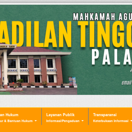
nan Hukum
Layanan Publik
Transparansi
ur & Bantuan Hukum
Informasi/Pengaduan
Keterbukaan Informasi