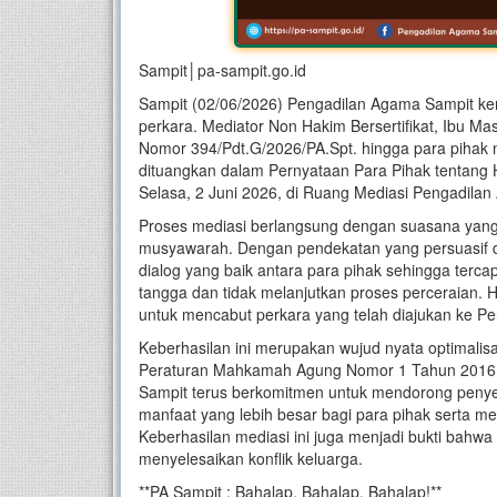
Sampit│pa-sampit.go.id
Sampit (02/06/2026) Pengadilan Agama Sampit ke
perkara. Mediator Non Hakim Bersertifikat, Ibu Ma
Nomor 394/Pdt.G/2026/PA.Spt. hingga para pihak 
dituangkan dalam Pernyataan Para Pihak tentang H
Selasa, 2 Juni 2026, di Ruang Mediasi Pengadila
Proses mediasi berlangsung dengan suasana yan
musyawarah. Dengan pendekatan yang persuasif
dialog yang baik antara para pihak sehingga te
tangga dan tidak melanjutkan proses perceraian. H
untuk mencabut perkara yang telah diajukan ke P
Keberhasilan ini merupakan wujud nyata optimali
Peraturan Mahkamah Agung Nomor 1 Tahun 2016 t
Sampit terus berkomitmen untuk mendorong penye
manfaat yang lebih besar bagi para pihak serta 
Keberhasilan mediasi ini juga menjadi bukti bahwa 
menyelesaikan konflik keluarga.
**PA Sampit : Bahalap, Bahalap, Bahalap!**