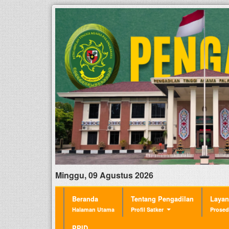
Minggu, 09 Agustus 2026
Beranda
Tentang Pengadilan
Laya
Halaman Utama
Profil Satker
Prosed
PPID