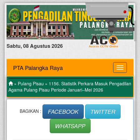
Sabtu, 08 Agustus 2026
PTA Palangka Raya
MENU
»
Pulang Pisau
» 1156. Statistik Perkara Masuk Pengadilan
Agama Pulang Pisau Periode Januari–Mei 2026
FACEBOOK
TWITTER
BAGIKAN :
WHATSAPP