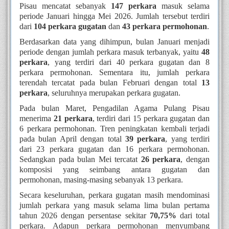
Pisau mencatat sebanyak
147 perkara
masuk selama
periode Januari hingga Mei 2026. Jumlah tersebut terdiri
dari
104 perkara gugatan
dan
43 perkara permohonan
.
Berdasarkan data yang dihimpun, bulan Januari menjadi
periode dengan jumlah perkara masuk terbanyak, yaitu
48
perkara
, yang terdiri dari 40 perkara gugatan dan 8
perkara permohonan. Sementara itu, jumlah perkara
terendah tercatat pada bulan Februari dengan total
13
perkara
, seluruhnya merupakan perkara gugatan.
Pada bulan Maret, Pengadilan Agama Pulang Pisau
menerima
21 perkara
, terdiri dari 15 perkara gugatan dan
6 perkara permohonan. Tren peningkatan kembali terjadi
pada bulan April dengan total
39 perkara
, yang terdiri
dari 23 perkara gugatan dan 16 perkara permohonan.
Sedangkan pada bulan Mei tercatat
26 perkara
, dengan
komposisi yang seimbang antara gugatan dan
permohonan, masing-masing sebanyak 13 perkara.
Secara keseluruhan, perkara gugatan masih mendominasi
jumlah perkara yang masuk selama lima bulan pertama
tahun 2026 dengan persentase sekitar
70,75%
dari total
perkara. Adapun perkara permohonan menyumbang