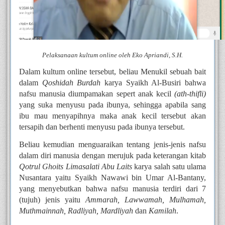
Pelaksanaan kultum online oleh Eko Apriandi, S.H.
Dalam kultum online tersebut, beliau Menukil sebuah bait 
dalam 
Qoshidah Burdah
 karya Syaikh Al-Busiri bahwa 
nafsu manusia diumpamakan sepert anak kecil 
(ath-thifli)
yang suka menyusu pada ibunya, sehingga apabila sang 
ibu mau menyapihnya maka anak kecil tersebut akan 
tersapih dan berhenti menyusu pada ibunya tersebut.
Beliau kemudian menguaraikan tentang jenis-jenis nafsu 
dalam diri manusia dengan merujuk pada keterangan kitab 
Qotrul Ghoits Limasalati Abu Laits
 karya salah satu ulama 
Nusantara yaitu Syaikh Nawawi bin Umar Al-Bantany, 
yang menyebutkan bahwa nafsu manusia terdiri dari 7 
(tujuh) jenis yaitu 
Ammarah, Lawwamah, Mulhamah, 
Muthmainnah, Radliyah, Mardliyah
 dan 
Kamilah
. 