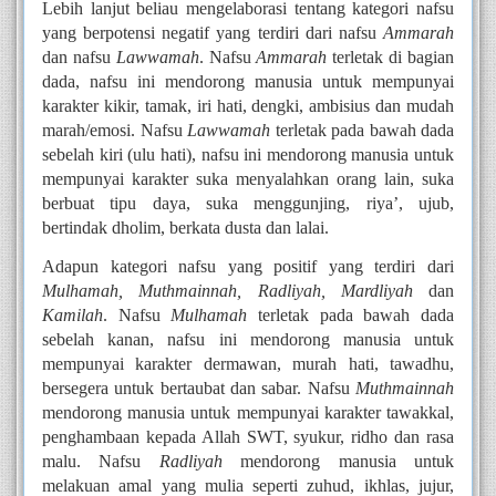
Lebih lanjut beliau mengelaborasi tentang kategori nafsu 
yang berpotensi negatif yang terdiri dari nafsu 
Ammarah 
dan nafsu
 Lawwamah
. Nafsu 
Ammarah
 terletak di bagian 
dada, nafsu ini mendorong manusia untuk mempunyai 
karakter kikir, tamak, iri hati, dengki, ambisius dan mudah 
marah/emosi. Nafsu 
Lawwamah
 terletak pada bawah dada 
sebelah kiri (ulu hati), nafsu ini mendorong manusia untuk 
mempunyai karakter suka menyalahkan orang lain, suka 
berbuat tipu daya, suka menggunjing, riya’, ujub, 
bertindak dholim, berkata dusta dan lalai.
Adapun kategori nafsu yang positif yang terdiri dari 
Mulhamah, Muthmainnah, Radliyah, Mardliyah
 dan 
Kamilah
. Nafsu 
Mulhamah
 terletak pada bawah dada 
sebelah kanan, nafsu ini mendorong manusia untuk 
mempunyai karakter dermawan, murah hati, tawadhu, 
bersegera untuk bertaubat dan sabar. Nafsu 
Muthmainnah
mendorong manusia untuk mempunyai karakter tawakkal, 
penghambaan kepada Allah SWT, syukur, ridho dan rasa 
malu. Nafsu 
Radliyah
 mendorong manusia untuk 
melakuan amal yang mulia seperti zuhud, ikhlas, jujur, 