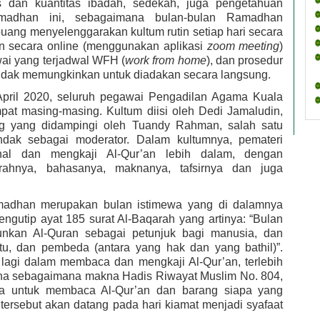
as dan kuantitas ibadah, sedekah, juga pengetahuan 
madhan ini, sebagaimana bulan-bulan Ramadhan 
ng menyelenggarakan kultum rutin setiap hari secara 
an secara online (menggunakan aplikasi 
zoom meeting
) 
ai yang terjadwal WFH (
work from home
), dan prosedur 
idak memungkinkan untuk diadakan secara langsung. 
April 2020, seluruh pegawai Pengadilan Agama Kuala 
at masing-masing. Kultum diisi oleh Dedi Jamaludin, 
 yang didampingi oleh Tuandy Rahman, salah satu 
ak sebagai moderator. Dalam kultumnya, pemateri 
al dan mengkaji Al-Qur’an lebih dalam, dengan 
rahnya, bahasanya, maknanya, tafsirnya dan juga 
dhan merupakan bulan istimewa yang di dalamnya 
engutip ayat 185 surat Al-Baqarah yang artinya: “
Bulan 
nkan Al-Quran sebagai petunjuk bagi manusia, dan 
itu, dan pembeda (antara yang hak dan yang bathil)
”. 
lagi dalam membaca dan mengkaji Al-Qur’an, terlebih 
ena sebagaimana makna Hadis Riwayat Muslim No. 804, 
a untuk membaca Al-Qur’an dan barang siapa yang 
rsebut akan datang pada hari kiamat menjadi syafaat 