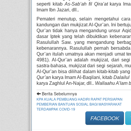
seperti kitab 
As-Sab’ah fil Qira’at
 karya Ima
Imam Ibn Jazari, dll..
Pemateri menutup, selain mengetahui car
kandungan dan mukjizat Al-Qur’an. Ini bertu
Qur’an tidak hanya mengandung unsur Aqidah
dasar Iptek yang telah dibuktikan kebenaran
Rasulullah Saw. yang mengandung berbagai
kebenarannya. Rasulullah pernah bersabda
Qur’an itulah umatnya akan menjadi umat te
4981). Al-Qur’an adalah mukjizat, dari segi 
sastra-bahasa, mukjizat dari segi sejarah, muk
Al-Qur’an bisa dilihat dalam kitab-kitab yang
Qur’an
 karya Imam Al-Baqilani, kitab 
Dalailul 
karya Zaghlul An-Najar, dll.. 
Wallaahu A’lam 
Berita Sebelumnya
KPA KUALA PEMBUANG HADIRI RAPAT PERSIAPAN
PEMBERIAN BANTUAN SOSIAL BAGI MASYARAKAT
TERDAMPAK COVID-19
FACEBOOK