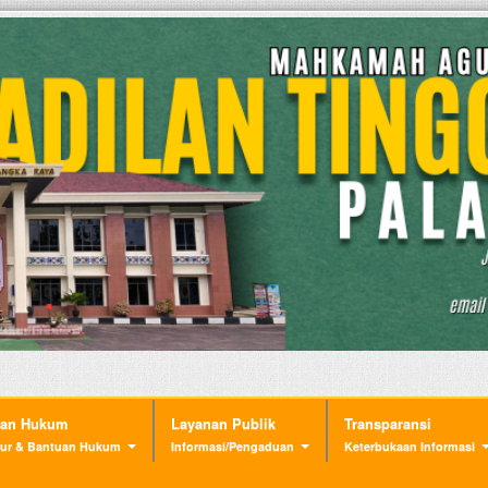
nan Hukum
Layanan Publik
Transparansi
ur & Bantuan Hukum
Informasi/Pengaduan
Keterbukaan Informasi