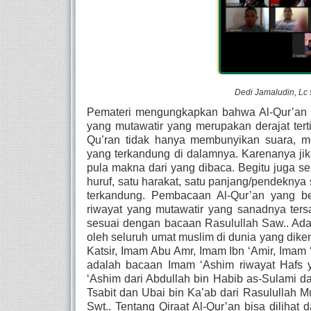
Dedi Jamaludin, Lc
Pemateri mengungkapkan bahwa Al-Qur’an dib
yang mutawatir yang merupakan derajat tert
Qu’ran tidak hanya membunyikan suara, m
yang terkandung di dalamnya. Karenanya ji
pula makna dari yang dibaca. Begitu juga s
huruf, satu harakat, satu panjang/pendeknya
terkandung. Pembacaan Al-Qur’an yang be
riwayat yang mutawatir yang sanadnya ter
sesuai dengan bacaan Rasulullah Saw.. Ada 
oleh seluruh umat muslim di dunia yang dike
Katsir, Imam Abu Amr, Imam Ibn ‘Amir, Imam
adalah bacaan Imam ‘Ashim riwayat Hafs ya
‘Ashim dari Abdullah bin Habib as-Sulami dar
Tsabit dan Ubai bin Ka’ab dari Rasulullah Mu
Swt.. Tentang Qiraat Al-Qur’an bisa dilihat 