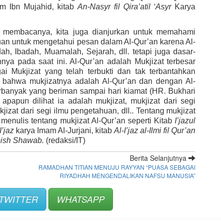
m Ibn Mujahid, kitab 
An-Nasyr fil Qira’atil ‘Asyr
 Karya 
a membacanya, kita juga dianjurkan untuk memahami 
juan untuk mengetahui pesan dalam Al-Qur’an karena Al-
, Ibadah, Muamalah, Sejarah, dll. tetapi juga dasar-
nya pada saat ini. Al-Qur’an adalah Mukjizat terbesar 
 Mukjizat yang telah terbukti dan tak terbantahkan 
 bahwa mukjizatnya adalah Al-Qur’an dan dengan Al-
rbanyak yang beriman sampai hari kiamat (HR. Bukhari 
apapun dilihat ia adalah mukjizat, mukjizat dari segi 
jizat dari segi ilmu pengetahuan, dll.. Tentang mukjizat 
 menulis tentang mukjizat Al-Qur’an seperti Kitab 
I’jazul 
I’jaz
 karya Imam Al-Jurjani, kitab 
Al-I’jaz al-Ilmi fil Qur’an
bish Shawab. 
(redaksi/IT)
Berita Selanjutnya
RAMADHAN TITIAN MENUJU RAYYAN “PUASA SEBAGAI
RIYADHAH MENGENDALIKAN NAFSU MANUSIA”
TWITTER
WHATSAPP