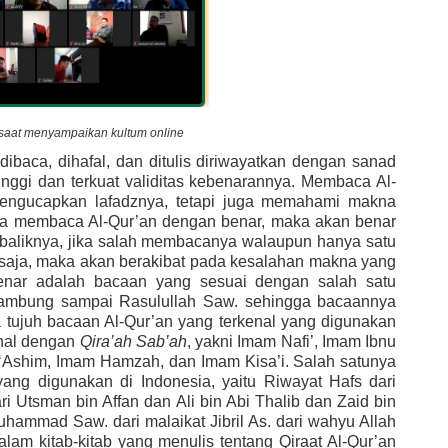
 saat menyampaikan kultum online
aca, dihafal, dan ditulis diriwayatkan dengan sanad 
inggi dan terkuat validitas kebenarannya. Membaca Al-
engucapkan lafadznya, tetapi juga memahami makna 
ka membaca Al-Qur’an dengan benar, maka akan benar 
ebaliknya, jika salah membacanya walaupun hanya satu 
 saja, maka akan berakibat pada kesalahan makna yang 
nar adalah bacaan yang sesuai dengan salah satu 
sambung sampai Rasulullah Saw. sehingga bacaannya 
tujuh bacaan Al-Qur’an yang terkenal yang digunakan 
nal dengan 
Qira’ah Sab’ah
, yakni Imam Nafi’, Imam Ibnu 
 ‘Ashim, Imam Hamzah, dan Imam Kisa’i. Salah satunya 
ng digunakan di Indonesia, yaitu Riwayat Hafs dari 
i Utsman bin Affan dan Ali bin Abi Thalib dan Zaid bin 
hammad Saw. dari malaikat Jibril As. dari wahyu Allah 
dalam kitab-kitab yang menulis tentang Qiraat Al-Qur’an 