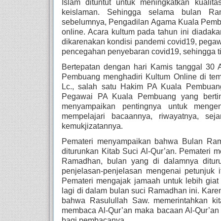
Islam dituntut untuk meningkatkan kualit
keislaman. Sehingga selama bulan Ra
sebelumnya, Pengadilan Agama Kuala Pembua
online. Acara kultum pada tahun ini diadak
dikarenakan kondisi pandemi covid19, pegaw
pencegahan penyebaran covid19, sehingga t
Bertepatan dengan hari Kamis tanggal 30 
Pembuang menghadiri Kultum Online di temp
Lc., salah satu Hakim PA Kuala Pembuang
Pegawai PA Kuala Pembuang yang bertind
menyampaikan pentingnya untuk mengen
mempelajari bacaannya, riwayatnya, seja
kemukjizatannya. 
Pemateri menyampaikan bahwa Bulan Rama
diturunkan Kitab Suci Al-Qur’an. Pemateri m
Ramadhan, bulan yang di dalamnya dituru
penjelasan-penjelasan mengenai petunjuk 
Pemateri mengajak jamaah untuk lebih giat 
lagi di dalam bulan suci Ramadhan ini. Kar
bahwa Rasulullah Saw. memerintahkan kit
membaca Al-Qur’an maka bacaan Al-Qur’an te
bagi pembacanya.