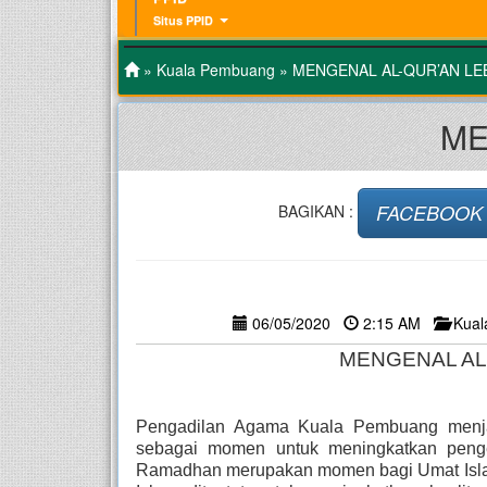
Situs PPID
»
Kuala Pembuang
» MENGENAL AL-QUR’AN LE
ME
FACEBOOK
BAGIKAN :
06/05/2020
2:15 AM
Kua
MENGENAL AL
Pengadilan Agama Kuala Pembuang menja
sebagai momen untuk meningkatkan penge
Ramadhan merupakan momen bagi Umat Islam