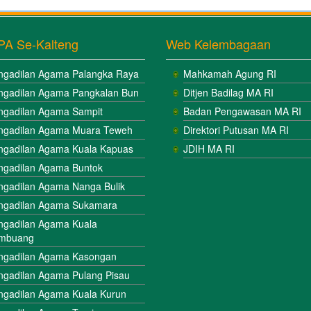
PA Se-Kalteng
Web Kelembagaan
ngadilan Agama Palangka Raya
Mahkamah Agung RI
ngadilan Agama Pangkalan Bun
Ditjen Badilag MA RI
ngadilan Agama Sampit
Badan Pengawasan MA RI
ngadilan Agama Muara Teweh
Direktori Putusan MA RI
ngadilan Agama Kuala Kapuas
JDIH MA RI
ngadilan Agama Buntok
ngadilan Agama Nanga Bulik
ngadilan Agama Sukamara
ngadilan Agama Kuala
mbuang
ngadilan Agama Kasongan
ngadilan Agama Pulang Pisau
ngadilan Agama Kuala Kurun