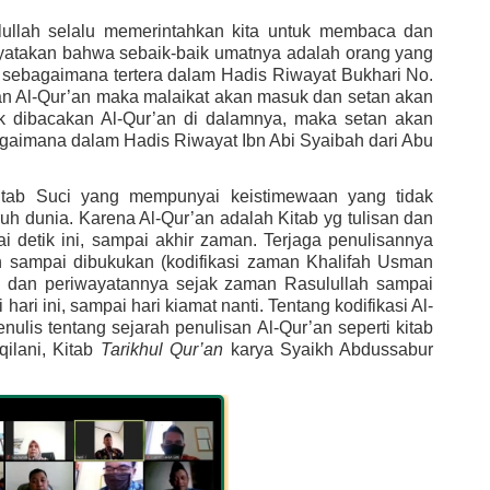
llah selalu memerintahkan kita untuk membaca dan 
yatakan bahwa sebaik-baik umatnya adalah orang yang 
sebagaimana tertera dalam Hadis Riwayat Bukhari No. 
n Al-Qur’an maka malaikat akan masuk dan setan akan 
ak dibacakan Al-Qur’an di dalamnya, maka setan akan 
gaimana dalam Hadis Riwayat Ibn Abi Syaibah dari Abu 
Kitab Suci yang mempunyai keistimewaan yang tidak 
ruh dunia. Karena Al-Qur’an adalah Kitab yg tulisan dan 
 detik ini, sampai akhir zaman. Terjaga penulisannya 
sampai dibukukan (kodifikasi zaman Khalifah Usman 
a dan periwayatannya sejak zaman Rasulullah sampai 
ari ini, sampai hari kiamat nanti. Tentang kodifikasi Al-
Qur’an bisa dilihat dalam kitab-kitab yang menulis tentang sejarah penulisan Al-Qur’an seperti kitab 
ilani, Kitab 
Tarikhul Qur’an
 karya Syaikh Abdussabur 