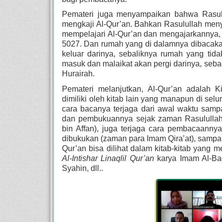
Pemateri juga menyampaikan bahwa Rasulu
mengkaji Al-Qur’an. Bahkan Rasulullah men
mempelajari Al-Qur’an dan mengajarkannya, 
5027. Dan rumah yang di dalamnya dibacaka
keluar darinya, sebaliknya rumah yang tid
masuk dan malaikat akan pergi darinya, seba
Hurairah.
Pemateri melanjutkan, Al-Qur’an adalah 
dimiliki oleh kitab lain yang manapun di selu
cara bacanya terjaga dari awal waktu sampai
dan pembukuannya sejak zaman Rasulullah 
bin Affan), juga terjaga cara pembacaanny
dibukukan (zaman para Imam Qira’at), sampai h
Al-Intishar Linaqlil Qur’an
 karya Imam Al-Baq
Syahin, dll.. 