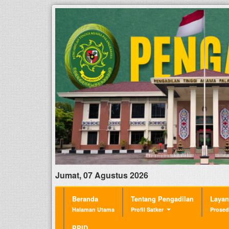
Jumat, 07 Agustus 2026
Beranda
Tentang Pengadilan
Laya
Halaman Utama
Profil Satker
Prosed
PPID