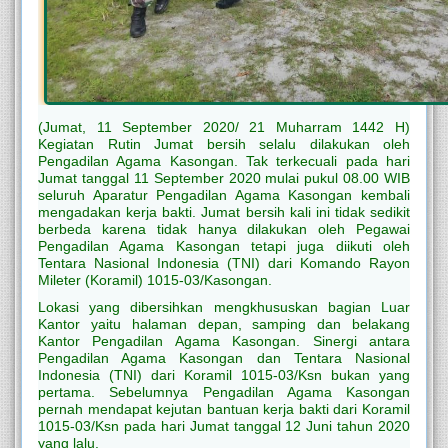
(Jumat, 11 September 2020/ 21 Muharram 1442 H) 
Kegiatan Rutin Jumat bersih selalu dilakukan oleh 
Pengadilan Agama Kasongan. Tak terkecuali pada hari 
Jumat tanggal 11 September 2020 mulai pukul 08.00 WIB 
seluruh Aparatur Pengadilan Agama Kasongan kembali 
mengadakan kerja bakti. Jumat bersih kali ini tidak sedikit 
berbeda karena tidak hanya dilakukan oleh Pegawai 
Pengadilan Agama Kasongan tetapi juga diikuti oleh 
Tentara Nasional Indonesia (TNI) dari Komando Rayon 
Mileter (Koramil) 1015-03/Kasongan.
Lokasi yang dibersihkan mengkhususkan bagian Luar 
Kantor yaitu halaman depan, samping dan belakang 
Kantor Pengadilan Agama Kasongan. Sinergi antara 
Pengadilan Agama Kasongan dan Tentara Nasional 
Indonesia (TNI) dari Koramil 1015-03/Ksn bukan yang 
pertama. Sebelumnya Pengadilan Agama Kasongan 
pernah mendapat kejutan bantuan kerja bakti dari Koramil 
1015-03/Ksn pada hari Jumat tanggal 12 Juni tahun 2020 
yang lalu.