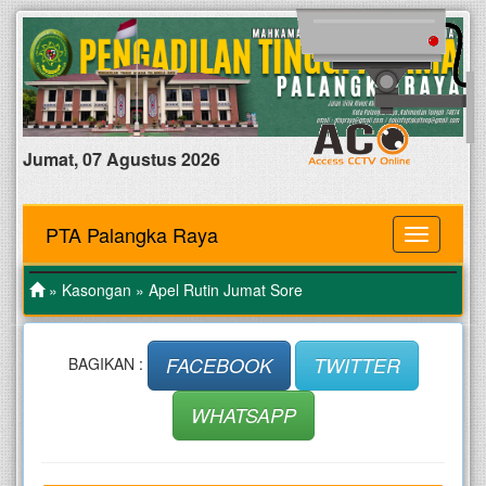
Jumat, 07 Agustus 2026
PTA Palangka Raya
MENU
»
Kasongan
» Apel Rutin Jumat Sore
FACEBOOK
TWITTER
BAGIKAN :
WHATSAPP