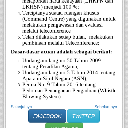
melaporkan harta kekayaan (LHKPN dan
LKHSN) menjadi 100 %;
Terciptanya suatau
ruangan khusus
(Command Centre) yang digunakan untuk
melakukan pengawasan dan
evaluasi
melalui telecon
f
erence
Telah dilakukan setiap bulan, melakukan
pembinaan melalui Telecon
f
erence;
Dasar-dasar acuan adalah sebagai berikut:
Undang-undang no 50 Tahun 2009
tentang Peradilan Agama;
Undang-undang no 5 Tahun 2014 tentang
Aparatur Sipil Negara (ASN);
Perma No. 9 Tahun 2016 tentang
Pedoman Penanganan Pengaduan (Whistle
Blowing System).
Selanjutnya
Sebelumnya
FACEBOOK
TWITTER