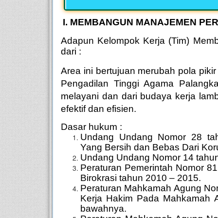
I. MEMBANGUN MANAJEMEN PERU
Adapun Kelompok
K
erja (Tim) Me
dari :
Area ini bertujuan merubah pola pikir
Pengadilan Tinggi Agama Palangka R
melayani dan dari budaya kerja lamb
efektif dan efisien.
Dasar hukum :
Undang Undang Nomor 28 tah
Yang Bersih dan Bebas Dari Koru
Undang Undang Nomor 14 tahun 2
Peraturan Pemerintah Nomor 81
Birokrasi tahun 2010 – 2015.
Peraturan Mahkamah Agung Nomo
Kerja Hakim Pada Mahkamah A
bawahnya.