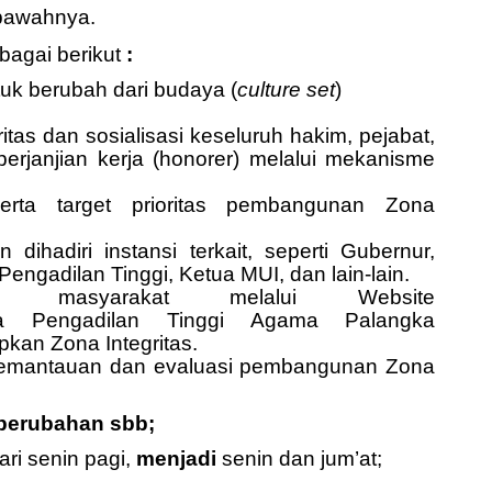
 bawahnya.
bagai
berikut
:
k berubah dari budaya (
culture set
)
tas dan sosialisasi keseluruh hakim, pejabat,
rjanjian kerja (honorer) melalui mekanisme
rta target prioritas pembangunan Zona
dihadiri instansi terkait, seperti Gubernur,
engadilan Tinggi, Ketua MUI, dan lain-lain.
ada masyarakat melalui Website
a Pengadilan Tinggi Agama Palangka
kan Zona Integritas.
pemantauan dan evaluasi pembangunan Zona
 perubahan sbb;
ri senin pagi,
menjadi
senin dan jum’at;