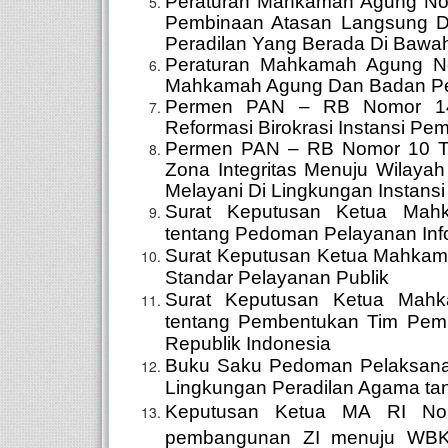
Peraturan Mahkamah Agung No
Pembinaan Atasan Langsung 
Peradilan Yang Berada Di Bawa
Peraturan Mahkamah Agung N
Mahkamah Agung Dan Badan Per
Permen PAN – RB Nomor 14
Reformasi Birokrasi Instansi Pem
Permen PAN – RB Nomor 10 T
Zona Integritas Menuju Wilayah
Melayani Di Lingkungan Instansi
Surat Keputusan Ketua Ma
tentang Pedoman Pelayanan Info
Surat Keputusan Ketua Mahka
Standar Pelayanan Publik
Surat Keputusan Ketua Mah
tentang Pembentukan Tim Pem
Republik Indonesia
Buku Saku Pedoman
Pelaksan
Lingkungan Peradilan Agama tan
Keputusan Ketua MA RI Nom
pembangunan ZI menuju WB