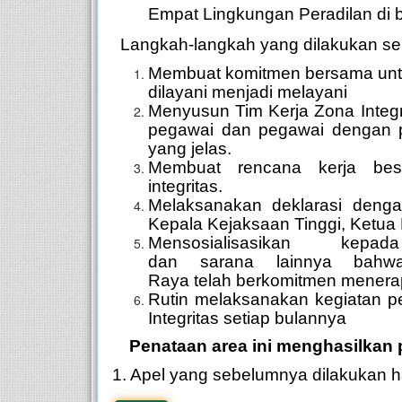
Empat Lingkungan Peradilan di
Langkah-langkah yang dilakukan
se
Membuat komitmen bersama untu
dilayani menjadi melayani
Menyusun Tim Kerja Zona Integri
pegawai dan pegawai dengan pe
yang jelas.
Membuat rencana kerja bese
integritas.
Melaksanakan deklarasi dengan 
Kepala Kejaksaan Tinggi, Ketua P
Mensosialisasikan kep
dan sarana lainnya bahw
Raya telah berkomitmen menerap
Rutin melaksanakan kegiatan 
Integritas setiap bulannya
Penataan area ini menghasilkan
1. Apel yang sebelumnya dilakukan ha