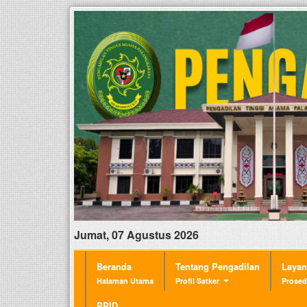
Jumat, 07 Agustus 2026
Beranda
Tentang Pengadilan
Laya
Halaman Utama
Profil Satker
Prosed
PPID