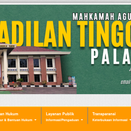
nan Hukum
Layanan Publik
Transparansi
ur & Bantuan Hukum
Informasi/Pengaduan
Keterbukaan Informasi