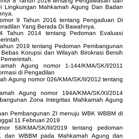
mor 8 Tahun 2016 tentang Pengawasan dan
Di Lingkungan Mahkamah Agung Dan Badan
hnya.
omor 9 Tahun 2016 tentang Pengaduan Di
adilan Yang Berada Di Bawahnya.
 Tahun 2014 tentang Pedoman Evaluasi
erintah.
ahun 2019 tentang Pedoman Pembangunan
 Bebas Korupsi dan Wilayah Birokrasi Bersih
 Pemerintah.
hkamah Agung
nomor 1-144/KMA/SK/I/2011
rmasi di Pengadilan
mah Agung
nomor 026/KMA/SK/II/2012 tentang
kamah Agung
nomor 194A/KMA/SK/XI/2014
bangunan Zona Integritas Mahkamah Agung
aan Pembangunan ZI menuju WBK WBBM di
ggal 11 Februari 2019
or 58/KMA/SK/III/2019 tentang pedoman
K dan WBBM pada Mahkamah Agung dan