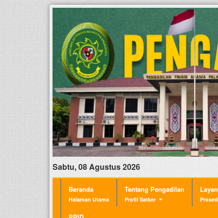
Sabtu, 08 Agustus 2026
Beranda
Tentang Pengadilan
Laya
Halaman Utama
Profil Satker
Prosed
PPID