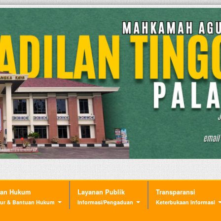
nan Hukum
Layanan Publik
Transparansi
ur & Bantuan Hukum
Informasi/Pengaduan
Keterbukaan Informasi