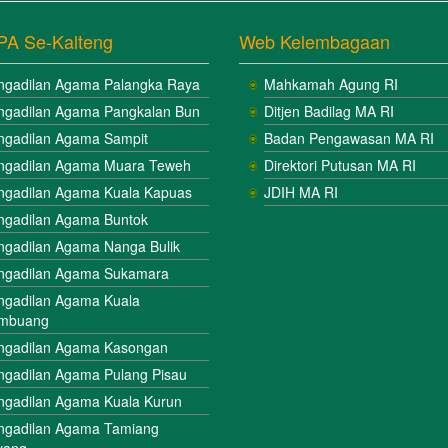
PA Se-Kalteng
Web Kelembagaan
ngadilan Agama Palangka Raya
Mahkamah Agung RI
ngadilan Agama Pangkalan Bun
Ditjen Badilag MA RI
ngadilan Agama Sampit
Badan Pengawasan MA RI
ngadilan Agama Muara Teweh
Direktori Putusan MA RI
ngadilan Agama Kuala Kapuas
JDIH MA RI
ngadilan Agama Buntok
ngadilan Agama Nanga Bulik
ngadilan Agama Sukamara
ngadilan Agama Kuala
mbuang
ngadilan Agama Kasongan
ngadilan Agama Pulang Pisau
ngadilan Agama Kuala Kurun
ngadilan Agama Tamiang
yang