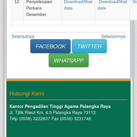
12.
Penyelesaian
Download/lihat
Download/lihat
Do
Perkara
data
data
Desember
Selanjutnya
Sebelumnya
FACEBOOK
TWITTER
WHATSAPP
Hubungi Kami
Kantor Pengadilan Tinggi Agama Palangka Raya
Jl. Tjilik Riwut Km. 4.5 Palangka Raya 73112
Telp (0536) 3222837 Fax (0536) 3231746