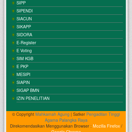
SIPP
SIPENDI
SIACUN
SIKAPP
SIDORA
E-Register
E Voting
SIM KGB
E PKP
MESIPI
SIAPIN
SIGAP BMN
IZIN PENELITIAN
© Copyright
Mahkamah Agung
| Satker
Pengadilan Tinggi
Agama Palangka Raya
Direkomendasikan Menggunakan Browser :
Mozilla Firefox
/
Google Chrome