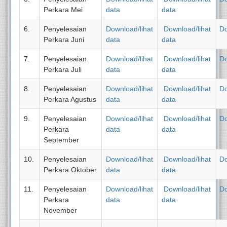
Perkara Mei
data
data
6.
Penyelesaian
Download/lihat
Download/lihat
D
Perkara Juni
data
data
7.
Penyelesaian
Download/lihat
Download/lihat
D
Perkara Juli
data
data
8.
Penyelesaian
Download/lihat
Download/lihat
D
Perkara Agustus
data
data
9.
Penyelesaian
Download/lihat
Download/lihat
D
Perkara
data
data
September
10.
Penyelesaian
Download/lihat
Download/lihat
D
Perkara Oktober
data
data
11.
Penyelesaian
Download/lihat
Download/lihat
D
Perkara
data
data
November