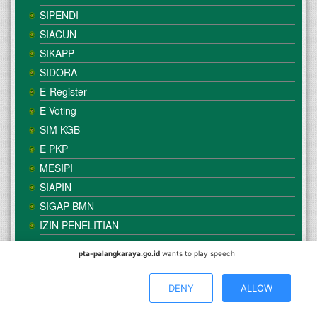
SIPENDI
SIACUN
SIKAPP
SIDORA
E-Register
E Voting
SIM KGB
E PKP
MESIPI
SIAPIN
SIGAP BMN
IZIN PENELITIAN
pta-palangkaraya.go.id
wants to play speech
© Copyright
Mahkamah Agung
| Satker
Pengadilan Tinggi
Agama Palangka Raya
DENY
ALLOW
Direkomendasikan Menggunakan Browser :
Mozilla Firefox
/
Google Chrome