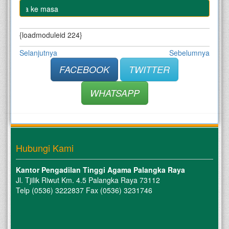
ri masa ke masa
{loadmoduleid 224}
Selanjutnya
Sebelumnya
FACEBOOK
TWITTER
WHATSAPP
Hubungi Kami
Kantor Pengadilan Tinggi Agama Palangka Raya
Jl. Tjilik Riwut Km. 4.5 Palangka Raya 73112
Telp (0536) 3222837 Fax (0536) 3231746