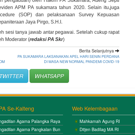
dan pengaduan) oleh Hakim PA Sukamara, Adeng Septi
eviden APM PA sukamara tahun 2020. Selain itu,juga
Procedure (SOP) dan pelaksanaan Survey Kepuasan
aniteraan Jaya Pirgo, S.H.I.
oleh sesi tanya jawab antar pegawai. Setelah cukup rapat
eh Moderator (
re
daksi PA Skr
)
Berita Selanjutnya
PA SUKAMARA LAKSANAKAN APEL HARI SENIN PERDANA
OOM
DI MASA NEW NORMAL PANDEMI COVID-19
TWITTER
WHATSAPP
PA Se-Kalteng
Web Kelembagaan
ngadilan Agama Palangka Raya
Mahkamah Agung RI
ngadilan Agama Pangkalan Bun
Ditjen Badilag MA RI