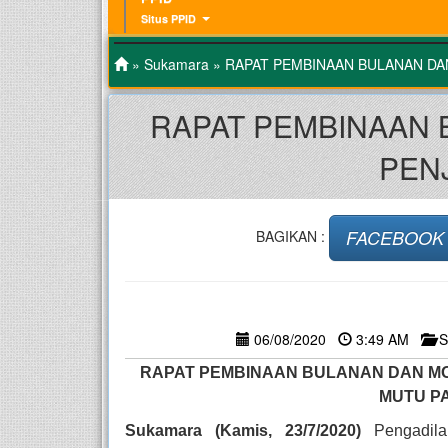
Situs PPID
»
Sukamara
» RAPAT PEMBINAAN BULANAN DA
RAPAT PEMBINAAN 
PEN
FACEBOOK
BAGIKAN :
06/08/2020
3:49 AM
S
RAPAT PEMBINAAN BULANAN DAN MO
MUTU P
Sukamara (Kamis, 2
3
/
7
/2020)
Pengadi