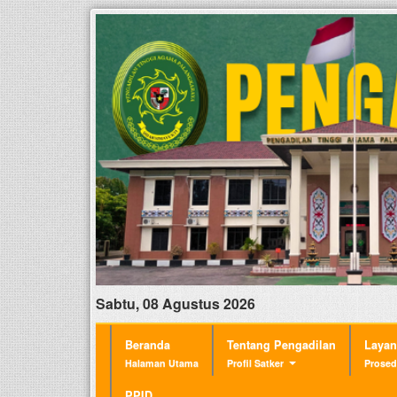
Sabtu, 08 Agustus 2026
Beranda
Tentang Pengadilan
Laya
Halaman Utama
Profil Satker
Prosed
PPID