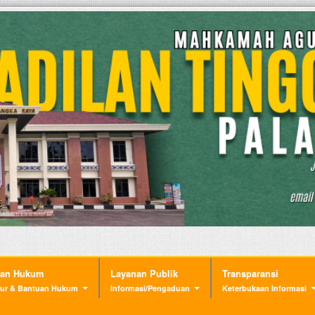
nan Hukum
Layanan Publik
Transparansi
ur & Bantuan Hukum
Informasi/Pengaduan
Keterbukaan Informasi