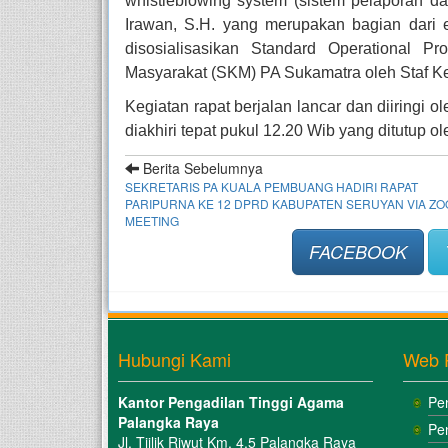
whistleblowing system (sistem pelaporan 
Irawan, S.H. yang merupakan bagian dari 
disosialisasikan Standard Operational 
Masyarakat (SKM) PA Sukamatra oleh Staf Kep
Kegiatan rapat berjalan lancar dan diiringi 
diakhiri tepat pukul 12.20 Wib yang ditutup ol
Berita Sebelumnya
SEKRETARIS PA KUALA PEMBUANG HADIRI RAPAT
PARIPURNA KE 12 DPRD KABUPATEN SERUYAN VIA Z
MEETING
FACEBOOK
Hubungi Kami
Web 
Kantor Pengadilan Tinggi Agama
Pe
Palangka Raya
Pe
Jl. Tjilik Riwut Km. 4.5 Palangka Raya