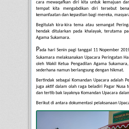
cara mewaqafkan diri kita untuk kemajuan dan
tempat kita mengabdikan diri tersebut ben
kemanfaatan dan kepastian bagi mereka, masyara
Begitulah kira-kira tema atau semangat Perin
hendak ditularkan pada khalayak, terutama pad
Agama Sukamara.
P
ada hari Senin pagi tanggal 11 Nopember 201
Sukamara melaksanakan Upacara Peringatan Har
oleh Wakil Ketua Pengadilan Agama Sukamara, 
sederhana namun berlangsung dengan hikmat.
Bertindak sebagai Komandan Upacara adalah Pe
juga aktif dalam olah raga beladiri Pagar Nusa 
dan tertib bak layaknya Komandan Upacara dalam
Berikut di antara dokumentasi pelaksanaan Upaca