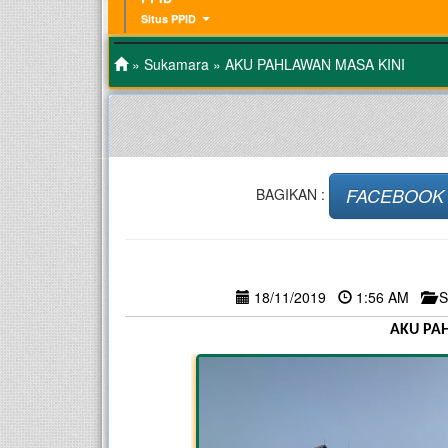
Situs PPID
»
Sukamara
» AKU PAHLAWAN MASA KINI
FACEBOOK
BAGIKAN :
18/11/2019
1:56 AM
S
AKU PA