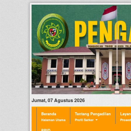
Jumat, 07 Agustus 2026
Beranda
Tentang Pengadilan
Laya
Halaman Utama
Profil Satker
Prosed
PPID