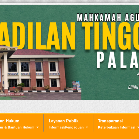
nan Hukum
Layanan Publik
Transparansi
ur & Bantuan Hukum
Informasi/Pengaduan
Keterbukaan Informasi